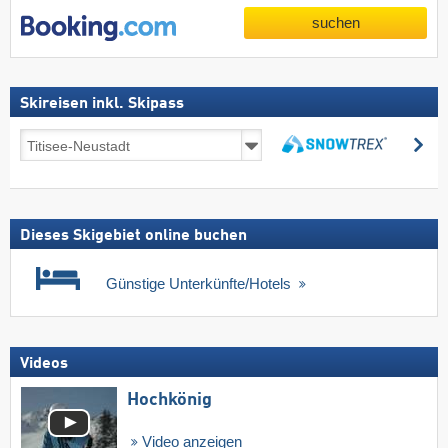
suchen
Skireisen inkl. Skipass
Skireisen
su
inkl.
suchen
Skipass
Dieses Skigebiet online buchen
Günstige Unterkünfte/Hotels
Videos
Hochkönig
Video anzeigen