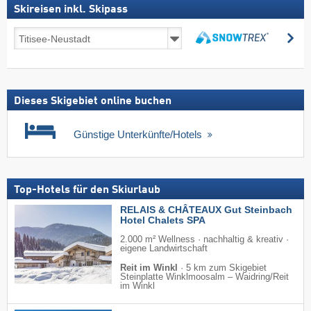
Skireisen inkl. Skipass
Skireisen
su
inkl.
suchen
Skipass
Dieses Skigebiet online buchen
Günstige Unterkünfte/Hotels
Top-Hotels für den Skiurlaub
RELAIS & CHÂTEAUX Gut Steinbach
Hotel Chalets SPA
2.000 m² Wellness · nachhaltig & kreativ ·
eigene Landwirtschaft
Reit im Winkl
·
5 km zum Skigebiet
Steinplatte Winklmoosalm – Waidring/​Reit
im Winkl