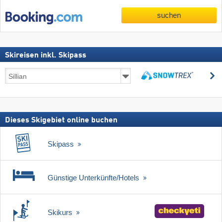
suchen
Skireisen inkl. Skipass
Skireisen
s
inkl.
suchen
Skipass
Dieses Skigebiet online buchen
Skipass
Günstige Unterkünfte/Hotels
Skikurs