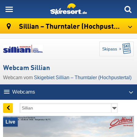
skiresort
Sillian – Thurntaler (Hochpustertal)
Skipass
Webcam Sillian
Webcam vom
Skigebiet Sillian – Thurntaler (Hochpustertal)
Webcams
Live