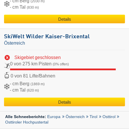
- cm Berg
(2030 m)
- cm Tal
(830 m)
Details
SkiWelt Wilder Kaiser-Brixental
Österreich
Skigebiet geschlossen
0 von 275 km Pisten
(0% offen)
0 von 81 Lifte/Bahnen
- cm Berg
(1869 m)
- cm Tal
(620 m)
Details
Europa
Österreich
Tirol
Osttirol
Alle Schneeberichte:
Osttiroler Hochpustertal