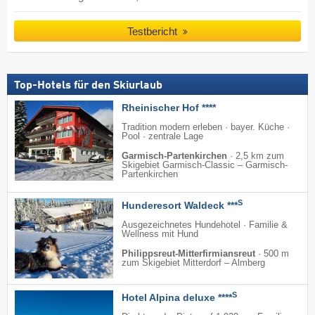
Testbericht
Top-Hotels für den Skiurlaub
Rheinischer Hof ****
Tradition modern erleben · bayer. Küche ·
Pool · zentrale Lage
Garmisch-Partenkirchen
·
2,5 km zum
Skigebiet Garmisch-Classic – Garmisch-
Partenkirchen
S
Hunderesort Waldeck ***
Ausgezeichnetes Hundehotel · Familie &
Wellness mit Hund
Philippsreut-Mitterfirmiansreut
·
500 m
zum Skigebiet Mitterdorf – Almberg
S
Hotel Alpina deluxe ****