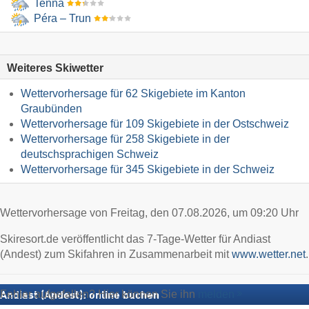
Tenna
Péra – Trun
Weiteres Skiwetter
Wettervorhersage für 62 Skigebiete im Kanton
Graubünden
Wettervorhersage für 109 Skigebiete in der Ostschweiz
Wettervorhersage für 258 Skigebiete in der
deutschsprachigen Schweiz
Wettervorhersage für 345 Skigebiete in der Schweiz
Wettervorhersage von Freitag, den 07.08.2026, um 09:20 Uhr
Skiresort.de veröffentlicht das 7-Tage-Wetter für Andiast
(Andest) zum Skifahren in Zusammenarbeit mit
www.wetter.net
.
Fehler aufgefallen? Hier können Sie ihn
melden
Andiast (Andest): online buchen