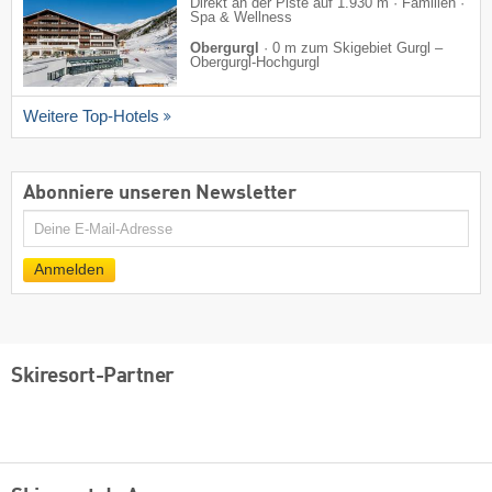
Direkt an der Piste auf 1.930 m · Familien ·
Spa & Wellness
Obergurgl
·
0 m zum Skigebiet Gurgl –
Obergurgl-Hochgurgl
Weitere Top-Hotels
Abonniere unseren Newsletter
E-
Mail
Anmelden
Skiresort-Partner