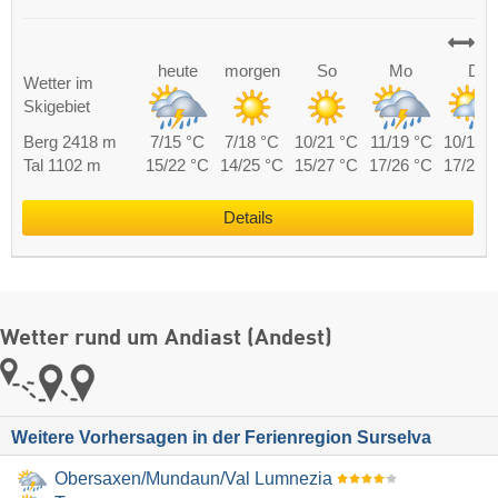
heute
morgen
So
Mo
Di
Wetter im
Skigebiet
Berg 2418 m
7/15 °C
7/18 °C
10/21 °C
11/19 °C
10/19 
Tal 1102 m
15/22 °C
14/25 °C
15/27 °C
17/26 °C
17/26 
Details
Wetter rund um Andiast (Andest)
Weitere Vorhersagen in der Ferienregion Surselva
Obersaxen/​Mundaun/​Val Lumnezia