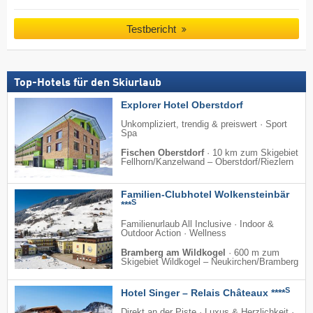
Testbericht
Top-Hotels für den Skiurlaub
Explorer Hotel Oberstdorf
Unkompliziert, trendig & preiswert · Sport
Spa
Fischen Oberstdorf
·
10 km zum Skigebiet
Fellhorn/​Kanzelwand – Oberstdorf/​Riezlern
Familien-Clubhotel Wolkensteinbär
S
***
Familienurlaub All Inclusive · Indoor &
Outdoor Action · Wellness
Bramberg am Wildkogel
·
600 m zum
Skigebiet Wildkogel – Neukirchen/​Bramberg
S
Hotel Singer – Relais Châteaux ****
Direkt an der Piste · Luxus & Herzlichkeit ·