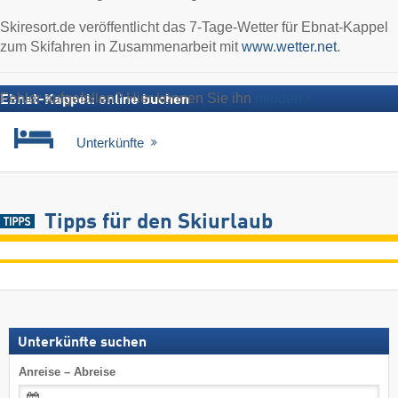
Skiresort.de veröffentlicht das 7-Tage-Wetter für Ebnat-Kappel
zum Skifahren in Zusammenarbeit mit
www.wetter.net
.
Fehler aufgefallen? Hier können Sie ihn
melden
Ebnat-Kappel: online buchen
Unterkünfte
Tipps für den Skiurlaub
Unterkünfte suchen
Anreise – Abreise