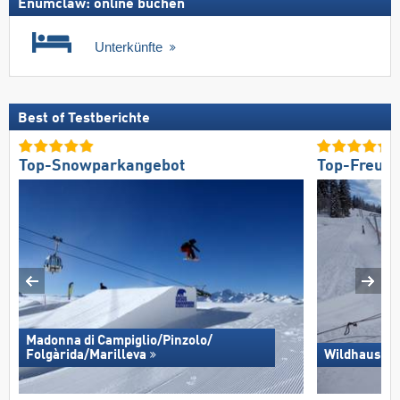
Enumclaw: online buchen
Unterkünfte
Best of Testberichte
Top-Snowparkangebot
Top-Freund
Madonna di Campiglio/​Pinzolo/​
Folgàrida/​Marilleva
Wildhaus – 