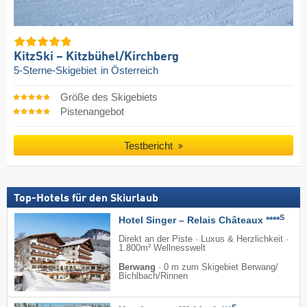
KitzSki – Kitzbühel/​Kirchberg
5-Sterne-Skigebiet
in Österreich
Größe des Skigebiets
Pistenangebot
Testbericht
Top-Hotels für den Skiurlaub
S
Hotel Singer – Relais Châteaux ****
Direkt an der Piste · Luxus & Herzlichkeit ·
1.800m² Wellnesswelt
Berwang
·
0 m zum Skigebiet Berwang/​
Bichlbach/​Rinnen
S