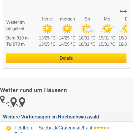
heute
morgen
So
Mo
Di
Wetter im
Skigebiet
Berg 910 m
13/25 °C
14/29 °C
18/31 °C
19/31 °C
18/30 
Tal 870 m
13/25 °C
14/29 °C
18/31 °C
19/31 °C
18/30 
Details
Wetter rund um Häusern
Weitere Vorhersagen im Hochschwarzwald
Feldberg – Seebuck/​Grafenmatt/​Fahl