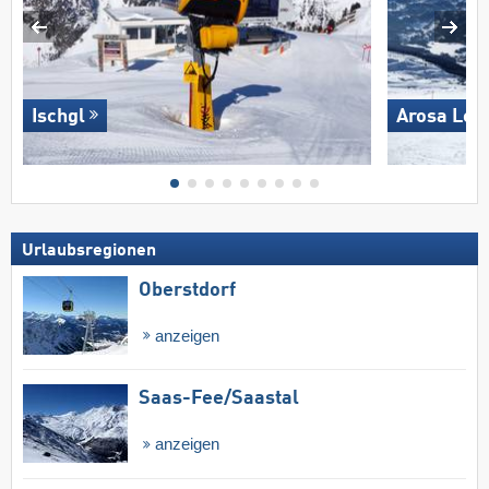
Ischgl
Arosa Len
Urlaubsregionen
Oberstdorf
anzeigen
Saas-Fee/​Saastal
anzeigen