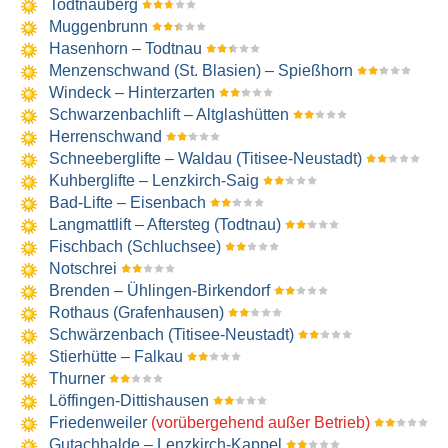
Todtnauberg
Muggenbrunn
Hasenhorn – Todtnau
Menzenschwand (St. Blasien) – Spießhorn
Windeck – Hinterzarten
Schwarzenbachlift – Altglashütten
Herrenschwand
Schneeberglifte – Waldau (Titisee-Neustadt)
Kuhberglifte – Lenzkirch-Saig
Bad-Lifte – Eisenbach
Langmattlift – Aftersteg (Todtnau)
Fischbach (Schluchsee)
Notschrei
Brenden – Ühlingen-Birkendorf
Rothaus (Grafenhausen)
Schwärzenbach (Titisee-Neustadt)
Stierhütte – Falkau
Thurner
Löffingen-Dittishausen
Friedenweiler
(vorübergehend außer Betrieb)
Gutachhalde – Lenzkirch-Kappel