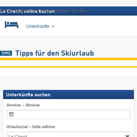
Fehler aufgefallen? Hier können Sie ihn
melden
Le Chenit: online buchen
Unterkünfte
Tipps für den Skiurlaub
Unterkünfte suchen
Anreise – Abreise
Urlaubsziel – bitte wählen