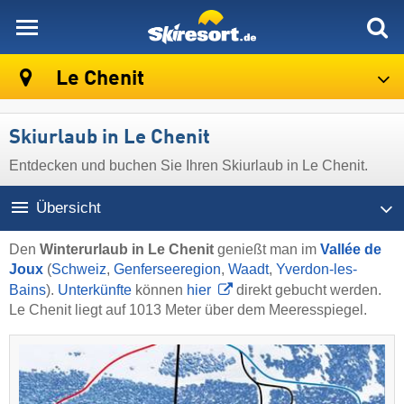
skiresort
Le Chenit
Skiurlaub in Le Chenit
Entdecken und buchen Sie Ihren Skiurlaub in Le Chenit.
Übersicht
Den
Winterurlaub in Le Chenit
genießt man im
Vallée de
Joux
(
Schweiz
,
Genferseeregion
,
Waadt
,
Yverdon-les-
Bains
).
Unterkünfte
können
hier
direkt gebucht werden.
Le Chenit liegt auf 1013 Meter über dem Meeresspiegel.