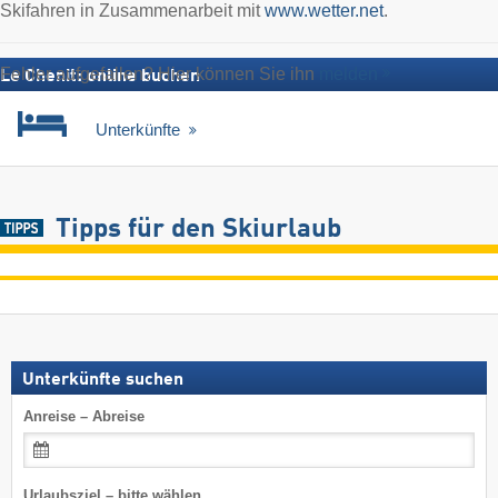
Skifahren in Zusammenarbeit mit
www.wetter.net
.
Fehler aufgefallen? Hier können Sie ihn
melden
Le Chenit: online buchen
Unterkünfte
Tipps für den Skiurlaub
Unterkünfte suchen
Anreise – Abreise
Urlaubsziel – bitte wählen