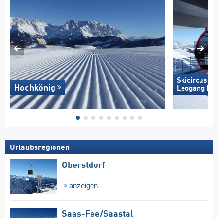
Skicircus S
Hochkönig
Leogang Fi
Urlaubsregionen
Oberstdorf
anzeigen
Saas-Fee/​Saastal