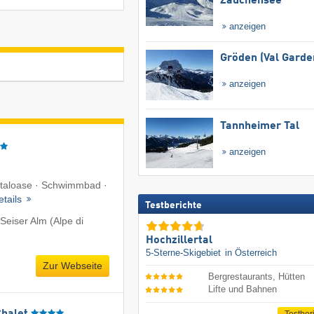
Zauchensee
anzeigen
Gröden (Val Garde
anzeigen
Tannheimer Tal
anzeigen
Vitaloase · Schwimmbad ·
etails
Testberichte
Seiser Alm (Alpe di
Hochzillertal
5-Sterne-Skigebiet
in Österreich
Zur Webseite
Bergrestaurants, Hütten
Lifte und Bahnen
Chalet