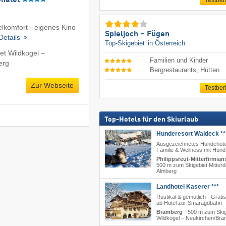
Testber
lkomfort · eigenes Kino
Spieljoch – Fügen
Details
Top-Skigebiet
in Österreich
et Wildkogel –
Familien und Kinder
erg
Bergrestaurants, Hütten
Zur Webseite
Testber
Top-Hotels für den Skiurlaub
Hunderesort Waldeck **
Ausgezeichnetes Hundehote
Familie & Wellness mit Hund
Philippsreut-Mitterfirmian
500 m zum Skigebiet Mitterd
Almberg
Landhotel Kaserer ***
Rustikal & gemütlich · Grati
ab Hotel zur Smaragdbahn
Bramberg
·
500 m zum Skig
Wildkogel – Neukirchen/​Br