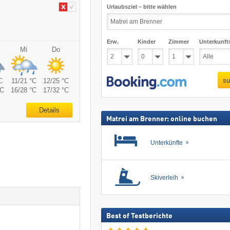
Urlaubsziel – bitte wählen
Erw.
Kinder
Zimmer
Unterkunft
Mi
Do
su
C
11/21 °C
12/25 °C
°C
16/28 °C
17/32 °C
Details
Matrei am Brenner: online buchen
Unterkünfte
Skiverleih
Best of Testberichte