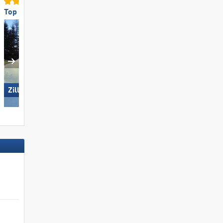
Top für Familien
Top für Anfänger
Wildkogel – Neukirchen/​
Zillertal Arena
Bramberg