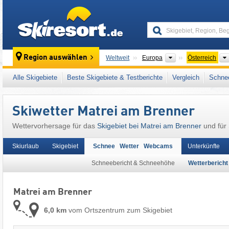
skiresort
Kontinente
Region auswählen
Weltweit
Europa
Österreich
Dieser Ort liegt auch in:
Stubaier Alpen
,
Tiro
Alle Skigebiete
Beste Skigebiete & Testberichte
Vergleich
Schnee
Westeuropa
,
Mitteleuropa
,
Europäische Uni
Skiwetter Matrei am Brenner
Wettervorhersage für das
Skigebiet bei Matrei am Brenner
und für 
Skiurlaub
Skigebiet
Schnee Wetter Webcams
Unterkünfte
Schneebericht & Schneehöhe
Wetterbericht
Matrei am Brenner
6,0 km
vom Ortszentrum zum Skigebiet