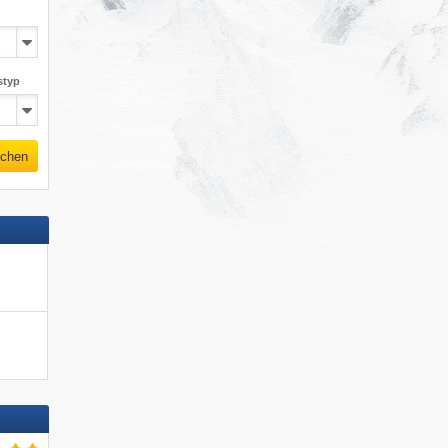
styp
chen