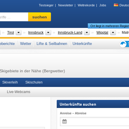
Testsieger
Newsletter
Weltrekorde
Jobs
Deuts
Skigebiet,
suchen
Region,
Ort liegt in mehreren Regio
Begriffe
…
Länder
Bundesländer
Großregionen
Bezirke/Städte
Touris
Tirol
Innsbruck
Innsbruck-Land
Wipptal
Matr
ler Alpen
,
Zentrale Ostalpen
,
Westösterreich
,
Österreichische Alpen
,
Ostalpen
,
Al
berichte
Wetter
Lifte & Seilbahnen
Unterkünfte
on
Tipps
für
den
Skiur
Skigebiete in der Nähe (Bergwetter)
Skiverleih
Skischulen
Live-Webcams
Unterkünfte suchen
Anreise – Abreise