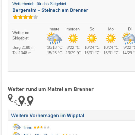
Wetterbericht für das Skigebiet:
Bergeralm – Steinach am Brenner
heute
morgen
So
Mo
Di
Wetter im
Skigebiet
Berg 2180 m
10/18 °C
8/22 °C
10/24 °C
10/24 °C
9/22 °
Tal 1048 m
15/25 °C
13/29 °C
15/31 °C
15/31 °C
14/29 
Wetter rund um Matrei am Brenner
Weitere Vorhersagen im Wipptal
Trins