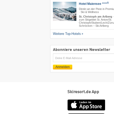
S
Hotel Maiensee ****
Direkt an der Piste in Prem
· Ski & Wellness
St. Christoph am Arlberg
zum Skigebiet St. Anton/​St.
Christoph/​Stuben/​Lech/​Zürs/
Schröcken – Ski Arlberg
Weitere Top-Hotels
Abonniere unseren Newsletter
E-
Mail
Anmelden
Skiresort.de App
App
Store