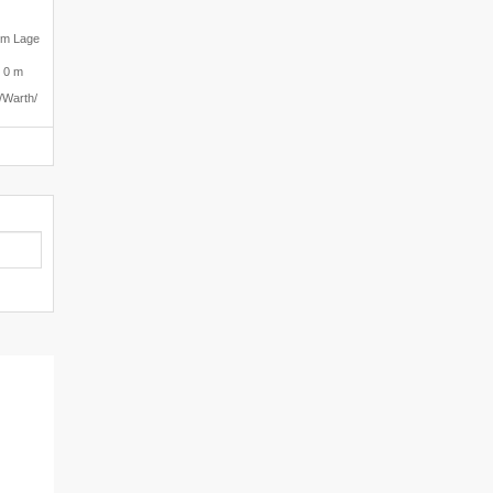
ium Lage
·
0 m
​Warth/​