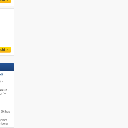
icht
icht
S
*
l ·
sreut
·
orf –
s Skibus
ebiet
amberg