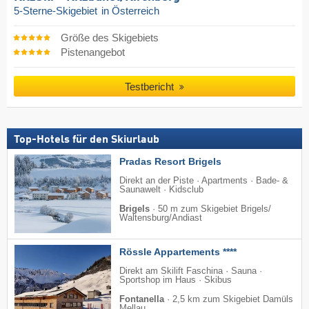
5-Sterne-Skigebiet
in Österreich
Größe des Skigebiets
Pistenangebot
Testbericht
Top-Hotels für den Skiurlaub
Pradas Resort Brigels
Direkt an der Piste · Apartments · Bade- &
Saunawelt · Kidsclub
Brigels
·
50 m zum Skigebiet Brigels/​
Waltensburg/​Andiast
Rössle Appartements ****
Direkt am Skilift Faschina · Sauna ·
Sportshop im Haus · Skibus
Fontanella
·
2,5 km zum Skigebiet Damüls
Mellau