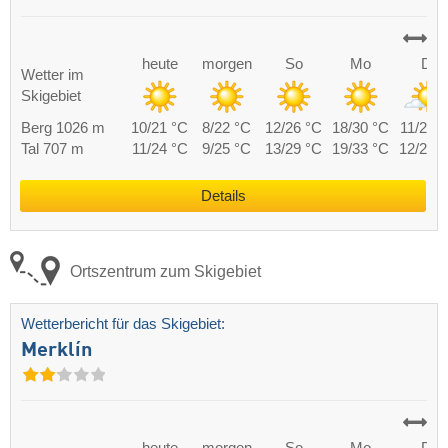
heute
morgen
So
Mo
Di
Wetter im
Skigebiet
Berg 1026 m
10/21 °C
8/22 °C
12/26 °C
18/30 °C
11/20 
Tal 707 m
11/24 °C
9/25 °C
13/29 °C
19/33 °C
12/23 
Details
Ortszentrum zum Skigebiet
Wetterbericht für das Skigebiet:
Merklín
heute
morgen
So
Mo
Di