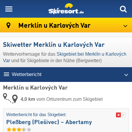
skiresort
Merklín u Karlových Var
Skiwetter Merklín u Karlových Var
Wettervorhersage für das
Skigebiet bei Merklín u Karlových
Var
und für Skigebiete in der Nähe (Bergwetter)
Wetterbericht
Merklín u Karlových Var
4,0 km
vom Ortszentrum zum Skigebiet
Wetterbericht für das Skigebiet:
Pleßberg (Plešivec) – Abertamy