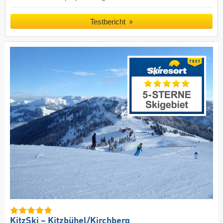
Testbericht
KitzSki – Kitzbühel/​Kirchberg