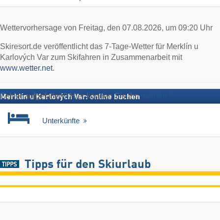
Wettervorhersage von Freitag, den 07.08.2026, um 09:20 Uhr
Skiresort.de veröffentlicht das 7-Tage-Wetter für Merklín u
Karlových Var zum Skifahren in Zusammenarbeit mit
www.wetter.net
.
Fehler aufgefallen? Hier können Sie ihn
melden
Merklín u Karlových Var: online buchen
Unterkünfte
Tipps für den Skiurlaub