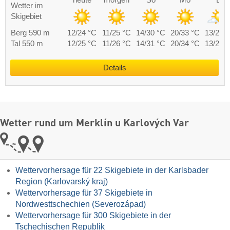
Wetter im
Skigebiet
Berg 590 m
12/24 °C
11/25 °C
14/30 °C
20/33 °C
13/25 
Tal 550 m
12/25 °C
11/26 °C
14/31 °C
20/34 °C
13/26 
Details
Wetter rund um Merklín u Karlových Var
Wettervorhersage für 22 Skigebiete in der Karlsbader
Region (Karlovarský kraj)
Wettervorhersage für 37 Skigebiete in
Nordwesttschechien (Severozápad)
Wettervorhersage für 300 Skigebiete in der
Tschechischen Republik