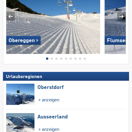
Obereggen
Flumserb
Urlaubsregionen
Oberstdorf
anzeigen
Ausseerland
anzeigen