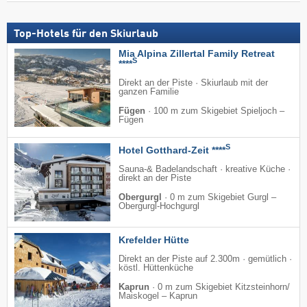
Top-Hotels für den Skiurlaub
Mia Alpina Zillertal Family Retreat
S
****
Direkt an der Piste · Skiurlaub mit der
ganzen Familie
Fügen
·
100 m zum Skigebiet Spieljoch –
Fügen
S
Hotel Gotthard-Zeit ****
Sauna-& Badelandschaft · kreative Küche ·
direkt an der Piste
Obergurgl
·
0 m zum Skigebiet Gurgl –
Obergurgl-Hochgurgl
Krefelder Hütte
Direkt an der Piste auf 2.300m · gemütlich ·
köstl. Hüttenküche
Kaprun
·
0 m zum Skigebiet Kitzsteinhorn/​
Maiskogel – Kaprun