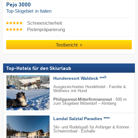
Pejo 3000
Top-Skigebiet
in Italien
Schneesicherheit
Pistenpräparierung
Testbericht
Top-Hotels für den Skiurlaub
S
Hunderesort Waldeck ***
Ausgezeichnetes Hundehotel · Familie &
Wellness mit Hund
Philippsreut-Mitterfirmiansreut
·
500 m
zum Skigebiet Mitterdorf – Almberg
Landal Salztal Paradies ****
Ski- und Rodelspaß für Anfänger & Könner ·
Schwimmbad · Eishalle