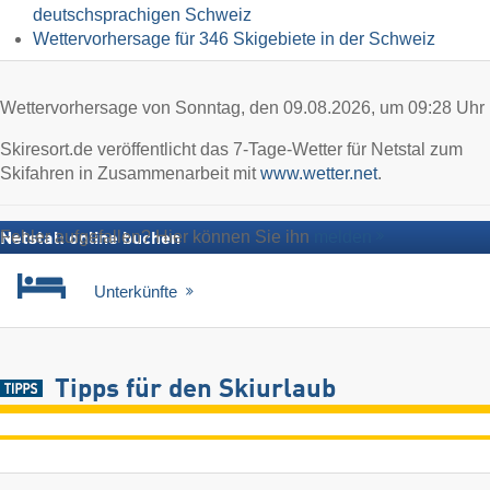
deutschsprachigen Schweiz
Wettervorhersage für 346 Skigebiete in der Schweiz
Wettervorhersage von Sonntag, den 09.08.2026, um 09:28 Uhr
Skiresort.de veröffentlicht das 7-Tage-Wetter für Netstal zum
Skifahren in Zusammenarbeit mit
www.wetter.net
.
Fehler aufgefallen? Hier können Sie ihn
melden
Netstal: online buchen
Unterkünfte
Tipps für den Skiurlaub