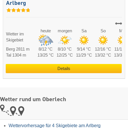
Arlberg
heute
morgen
Sa
So
Mo
Wetter im
Skigebiet
Berg 2811 m
8/12 °C
8/10 °C
9/14 °C
12/16 °C
11/18 
Tal 1304 m
13/25 °C
12/25 °C
11/29 °C
13/32 °C
13/31 
Details
Wetter rund um Oberlech
Wettervorhersage für 4 Skigebiete am Arlberg