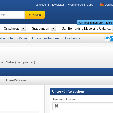
Testsieger
Newsletter
Weltrekorde
Jobs
Deuts
Skigebiet,
suchen
Region,
Ort liegt in mehreren Regio
Begriffe
…
änder
Großregionen
Kantone
Ostschweiz
Graubünden
San Bernardino Mesolcina Calanca
nische Schweiz
,
Lepontinische Alpen
,
Schweizer Alpen
,
Westalpen
,
Alpen
,
Westeu
berichte
Wetter
Lifte & Seilbahnen
Unterkünfte
Tipps
für
den
Skiur
 der Nähe (Bergwetter)
Live-Webcams
Unterkünfte suchen
Anreise – Abreise