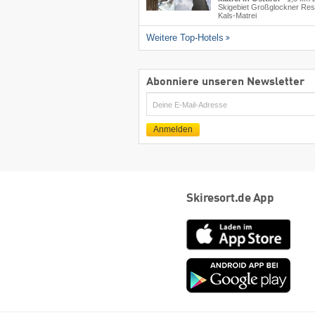
Skigebiet Großglockner Res
Kals-Matrei
Weitere Top-Hotels
Abonniere unseren Newsletter
E-
Mail
Anmelden
Skiresort.de App
App
Store
Goog
play