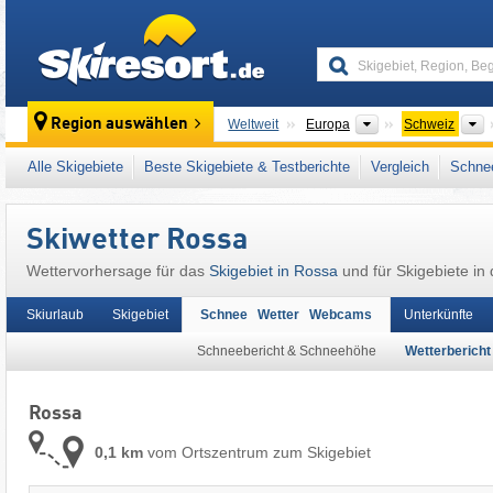
skiresort
Kontinente
L
Region auswählen
Weltweit
Europa
Schweiz
Dieser Ort liegt auch in:
Adula-Alpen
,
Italie
Alle Skigebiete
Beste Skigebiete & Testberichte
Vergleich
Schnee
Mitteleuropa
Skiwetter Rossa
Wettervorhersage für das
Skigebiet in Rossa
und für Skigebiete in
Skiurlaub
Skigebiet
Schnee Wetter Webcams
Unterkünfte
Schneebericht & Schneehöhe
Wetterbericht
Rossa
0,1 km
vom Ortszentrum zum Skigebiet