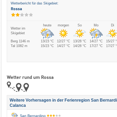
Wetterbericht für das Skigebiet:
Rossa
heute
morgen
So
Mo
Di
Wetter im
Skigebiet
Berg 1146 m
13/23 °C
12/27 °C
13/28 °C
14/27 °C
15/27 
Tal 1082 m
15/23 °C
14/27 °C
14/28 °C
17/27 °C
17/27 
Wetter rund um Rossa
Weitere Vorhersagen in der Ferienregion San Bernard
Calanca
San Bernardino