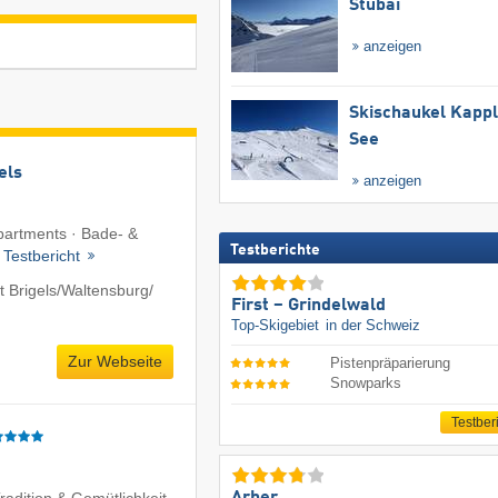
Stubai
anzeigen
Skischaukel Kapp
See
els
anzeigen
Apartments · Bade- &
Testberichte
·
Testbericht
Brigels/​Waltensburg/​
First – Grindelwald
Top-Skigebiet
in der Schweiz
Zur Webseite
Pistenpräparierung
Snowparks
Testber
Tradition & Gemütlichkeit