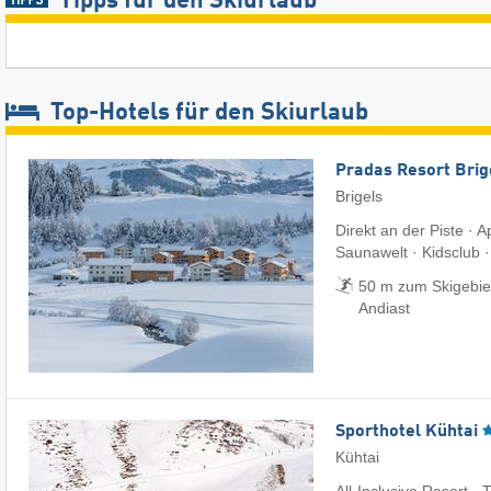
Tipps für den Skiurlaub
Top-Hotels für den Skiurlaub
Pradas Resort Brig
Brigels
Direkt an der Piste · 
Saunawelt · Kidsclub 
50 m zum Skigebiet 
Andiast
Sporthotel Kühtai
Kühtai
All-Inclusive Resort · 