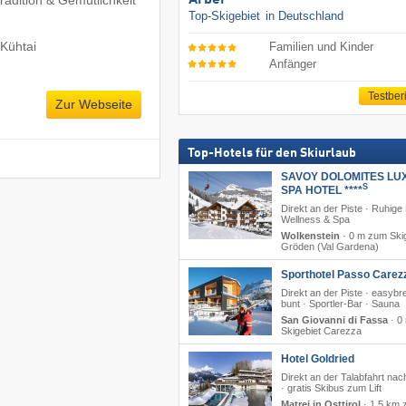
Arber
Top-Skigebiet
in Deutschland
Kühtai
Familien und Kinder
Anfänger
Testber
Zur Webseite
Top-Hotels für den Skiurlaub
SAVOY DOLOMITES LU
S
SPA HOTEL ****
Direkt an der Piste · Ruhige
Wellness & Spa
Wolkenstein
·
0 m zum Skig
Gröden (Val Gardena)
Sporthotel Passo Carez
Direkt an der Piste · easyb
bunt · Sportler-Bar · Sauna
San Giovanni di Fassa
·
0
Skigebiet Carezza
Hotel Goldried
Direkt an der Talabfahrt nac
· gratis Skibus zum Lift
Matrei in Osttirol
·
1,5 km 