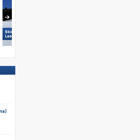
Skicircus Saalbach Hinterglemm
Spieljoch – Fügen
Leogang Fieberbrunn
na)