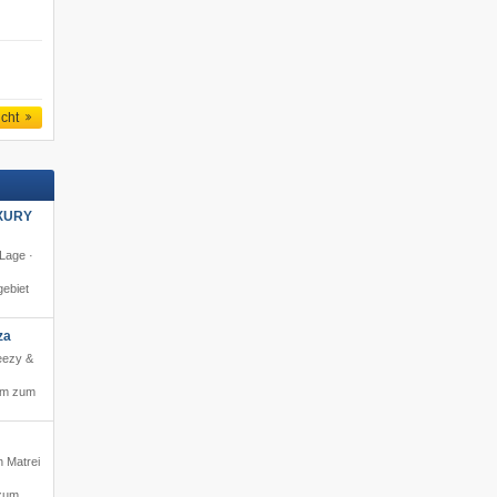
icht
XURY
 Lage ·
ebiet
za
reezy &
 m zum
h Matrei
zum