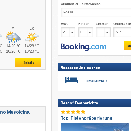
Urlaubsziel – bitte wählen
Erw.
Kinder
Zimmer
Unterkunft
Mi
Do
su
°C
14/26 °C
14/28 °C
°C
16/26 °C
18/28 °C
Details
Rossa: online buchen
Unterkünfte
Best of Testberichte
ino Mesolcina
Top-Pistenpräparierung