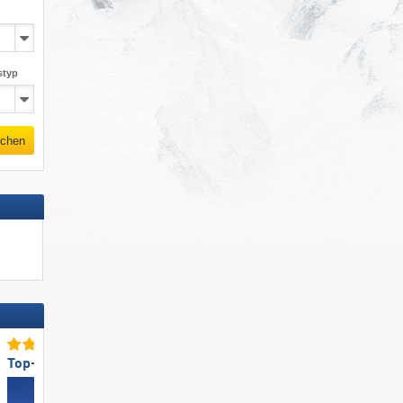
styp
chen
Top-Pistenangebot
Top für Familien