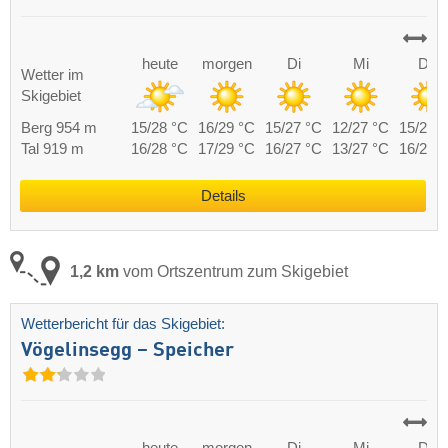
heute
morgen
Di
Mi
Do
Wetter im
Skigebiet
Berg 954 m
15/28 °C
16/29 °C
15/27 °C
12/27 °C
15/27 
Tal 919 m
16/28 °C
17/29 °C
16/27 °C
13/27 °C
16/27 
Details
1,2 km
vom Ortszentrum zum Skigebiet
Wetterbericht für das Skigebiet:
Vögelinsegg – Speicher
heute
morgen
Di
Mi
Do