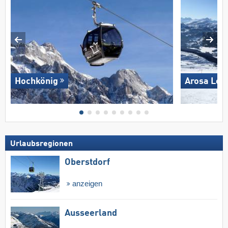
Hochkönig
Arosa Len
Urlaubsregionen
Oberstdorf
anzeigen
Ausseerland