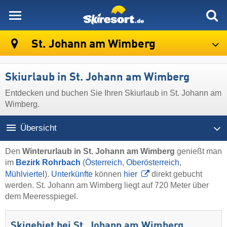
skiresort
St. Johann am Wimberg
Skiurlaub in St. Johann am Wimberg
Entdecken und buchen Sie Ihren Skiurlaub in St. Johann am
Wimberg.
Übersicht
Den
Winterurlaub in St. Johann am Wimberg
genießt man
im
Bezirk Rohrbach
(
Österreich
,
Oberösterreich
,
Mühlviertel
).
Unterkünfte
können
hier
direkt gebucht
werden. St. Johann am Wimberg liegt auf 720 Meter über
dem Meeresspiegel.
Skigebiet bei St. Johann am Wimberg