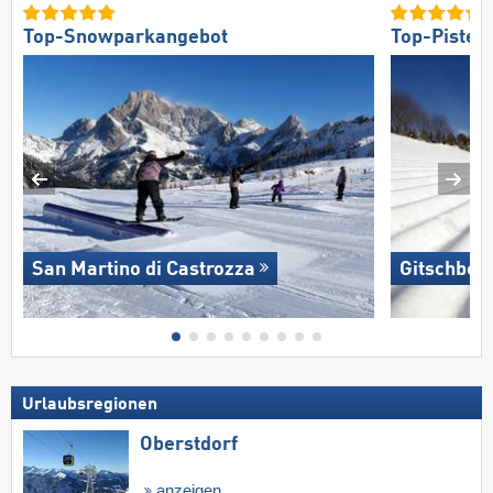
Top-Snowparkangebot
Top-Pisten
San Martino di Castrozza
Gitschberg
Urlaubsregionen
Oberstdorf
anzeigen