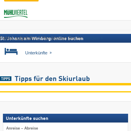
Fehler aufgefallen? Hier können Sie ihn
melden
St. Johann am Wimberg: online buchen
Unterkünfte
Tipps für den Skiurlaub
Unterkünfte suchen
Anreise – Abreise