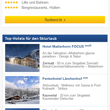
Lifte und Bahnen
Bergrestaurants, Hütten
Testbericht
Top-Hotels für den Skiurlaub
S
Hotel Matterhorn FOCUS ****
An der Talstation «Matterhorn glacier
paradise» · Design & Natur
Zermatt
·
50 m zum Skigebiet Zermatt/​
Breuil-Cervinia/​Valtournenche – Matterhorn
Ferienhotel Lärchenhof ****
Aktivurlaub · Wellness mit Sauna & Pool ·
Kulinarik · Skibus
Kaunertal
·
20 km zum Skigebiet
Kaunertaler Gletscher