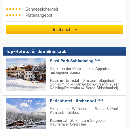
Schneesicherheit
Pistenangebot
Testbericht
Top-Hotels für den Skiurlaub
Sissi Park Schladming ****
Direkt an der Piste · Luxus Appartements
mit eigener Sauna
Haus im Ennstal
·
0 m zum Skigebiet
Schladming – Planai/​Hochwurzen/​Hauser
Kaibling/​Reiteralm (4-Berge-Skischaukel)
Ferienhotel Lärchenhof ****
Aktivurlaub · Wellness mit Sauna & Pool ·
Kulinarik · Skibus
Kaunertal
·
20 km zum Skigebiet
Kaunertaler Gletscher