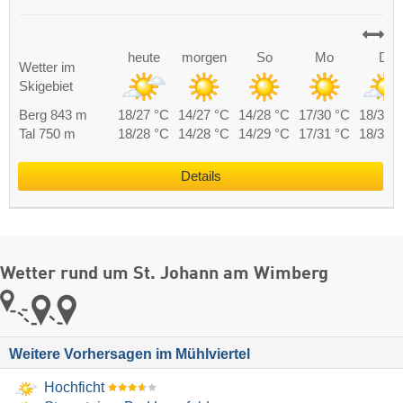
heute
morgen
So
Mo
Di
Wetter im
Skigebiet
Berg 843 m
18/27 °C
14/27 °C
14/28 °C
17/30 °C
18/30 
Tal 750 m
18/28 °C
14/28 °C
14/29 °C
17/31 °C
18/31 
Details
Wetter rund um St. Johann am Wimberg
Weitere Vorhersagen im Mühlviertel
Hochficht