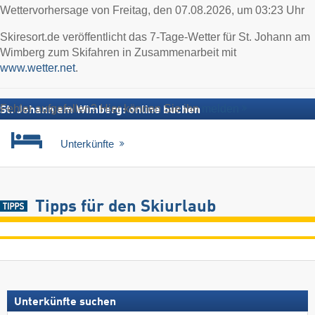
Wettervorhersage von Freitag, den 07.08.2026, um 03:23 Uhr
Skiresort.de veröffentlicht das 7-Tage-Wetter für St. Johann am
Wimberg zum Skifahren in Zusammenarbeit mit
www.wetter.net
.
Fehler aufgefallen? Hier können Sie ihn
melden
St. Johann am Wimberg: online buchen
Unterkünfte
Tipps für den Skiurlaub
Unterkünfte suchen