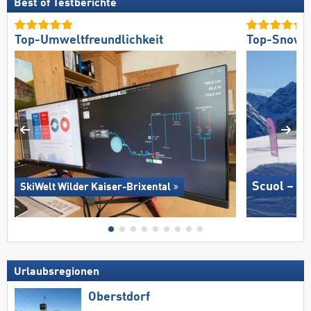
Best of Testberichte
Top-Umweltfreundlichkeit
Top-Snowp
Scuol – M
SkiWelt Wilder Kaiser-Brixental
Urlaubsregionen
Oberstdorf