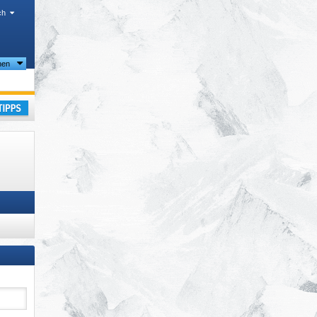
ch
nen
laub