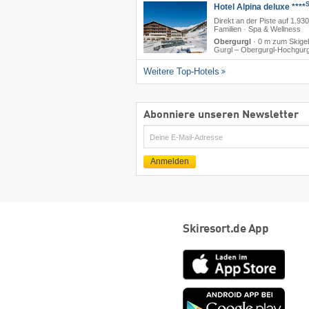
Hotel Alpina deluxe ****
Direkt an der Piste auf 1.930
Familien · Spa & Wellness
Obergurgl
·
0 m zum Skigeb
Gurgl – Obergurgl-Hochgurg
Weitere Top-Hotels
Abonniere unseren Newsletter
E-
Mail
Anmelden
Skiresort.de App
App
Store
Goog
play