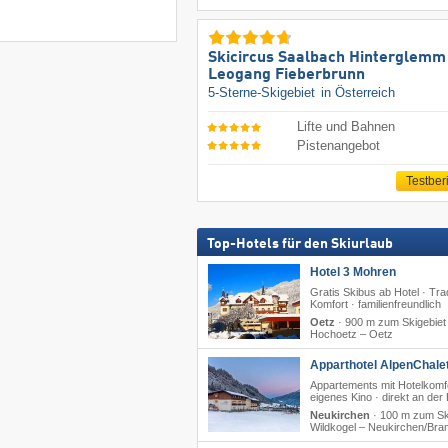
Skicircus Saalbach Hinterglemm
Leogang Fieberbrunn
5-Sterne-Skigebiet
in Österreich
Lifte und Bahnen
Pistenangebot
Testber
Top-Hotels für den Skiurlaub
Hotel 3 Mohren
Gratis Skibus ab Hotel · Trad
Komfort · familienfreundlich
Oetz
·
900 m zum Skigebiet
Hochoetz – Oetz
Apparthotel AlpenChalet
Appartements mit Hotelkomfo
eigenes Kino · direkt an der
Neukirchen
·
100 m zum Sk
Wildkogel – Neukirchen/​Br