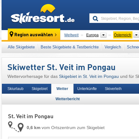
skiresort
Kontinente
Region auswählen
Weltweit
Europa
Österreich
Kontinente
Weltweit
Europa
Österreich
Alle Skigebiete
Beste Skigebiete & Testberichte
Vergleich
Schnee
Dieser Ort liegt auch in:
Salzburger Schiefer
Ostalpen
,
Alpen
,
Westeuropa
,
Mitteleuropa
,
Skiwetter St. Veit im Pongau
Wettervorhersage für das
Skigebiet in St. Veit im Pongau
und für S
Skiurlaub
Skigebiet
Wetter
Unterkünfte
Skiverleih
Wetterbericht
St. Veit im Pongau
0,6 km
vom Ortszentrum zum Skigebiet