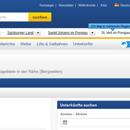
Testsieger
Newsletter
Weltrekorde
Jobs
Deuts
Skigebiet,
suchen
Region,
Ort liegt in mehreren Regio
Begriffe
…
Länder
Bundesländer
Bezirke
Salzburger Land
Sankt Johann im Pongau
St. Veit im Pongau
Länder
Bundesländer
Gaue
Salzburger Land
Pongau
St. Veit im Pongau
berichte
Wetter
Lifte & Seilbahnen
Unterkünfte
alpen
,
Salzachtal
,
Nördliche Ostalpen
,
Westösterreich
,
Österreichische Alpen
,
Tipps
Europäische Union
für
den
Skiur
kigebiete in der Nähe (Bergwetter)
Unterkünfte suchen
Anreise – Abreise