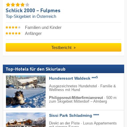
Schlick 2000 – Fulpmes
Top-Skigebiet
in Österreich
Familien und Kinder
Anfänger
Testbericht
Top-Hotels für den Skiurlaub
S
Hunderesort Waldeck ***
Ausgezeichnetes Hundehotel · Familie &
Wellness mit Hund
Philippsreut-Mitterfirmiansreut
·
500 m
zum Skigebiet Mitterdorf – Almberg
Sissi Park Schladming ****
Direkt an der Piste · Luxus Appartements
mit eigener Sauna