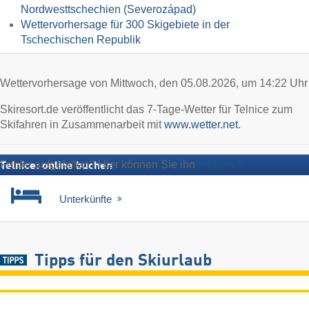
Nordwesttschechien (Severozápad)
Wettervorhersage für 300 Skigebiete in der
Tschechischen Republik
Wettervorhersage von Mittwoch, den 05.08.2026, um 14:22 Uhr
Skiresort.de veröffentlicht das 7-Tage-Wetter für Telnice zum
Skifahren in Zusammenarbeit mit
www.wetter.net
.
Fehler aufgefallen? Hier können Sie ihn
melden
Telnice: online buchen
Unterkünfte
Tipps für den Skiurlaub