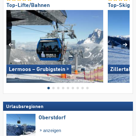
Top-Lifte/Bahnen
Top-Skigeb
Lermoos – Grubigstein
Zillertal 
Urlaubsregionen
Oberstdorf
anzeigen