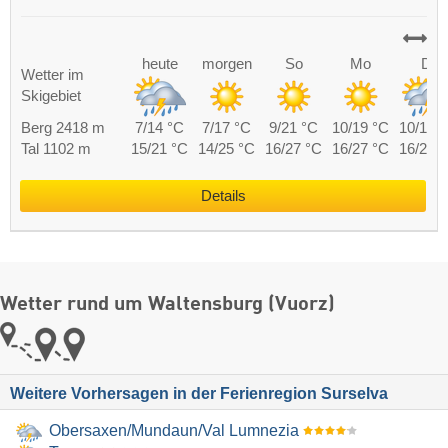
heute
morgen
So
Mo
Di
Wetter im
Skigebiet
Berg 2418 m
7/14 °C
7/17 °C
9/21 °C
10/19 °C
10/18 
Tal 1102 m
15/21 °C
14/25 °C
16/27 °C
16/27 °C
16/25 
Details
Wetter rund um Waltensburg (Vuorz)
Weitere Vorhersagen in der Ferienregion Surselva
Obersaxen/​Mundaun/​Val Lumnezia