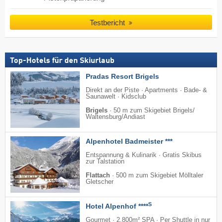
Testbericht
Top-Hotels für den Skiurlaub
Pradas Resort Brigels
Direkt an der Piste · Apartments · Bade- &
Saunawelt · Kidsclub
Brigels
·
50 m zum Skigebiet Brigels/​
Waltensburg/​Andiast
Alpenhotel Badmeister ***
Entspannung & Kulinarik · Gratis Skibus
zur Talstation
Flattach
·
500 m zum Skigebiet Mölltaler
Gletscher
S
Hotel Alpenhof ****
Gourmet · 2.800m² SPA · Per Shuttle in nur