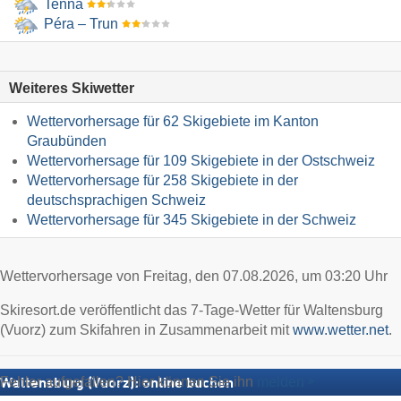
Tenna
Péra – Trun
Weiteres Skiwetter
Wettervorhersage für 62 Skigebiete im Kanton
Graubünden
Wettervorhersage für 109 Skigebiete in der Ostschweiz
Wettervorhersage für 258 Skigebiete in der
deutschsprachigen Schweiz
Wettervorhersage für 345 Skigebiete in der Schweiz
Wettervorhersage von Freitag, den 07.08.2026, um 03:20 Uhr
Skiresort.de veröffentlicht das 7-Tage-Wetter für Waltensburg
(Vuorz) zum Skifahren in Zusammenarbeit mit
www.wetter.net
.
Fehler aufgefallen? Hier können Sie ihn
melden
Waltensburg (Vuorz): online buchen