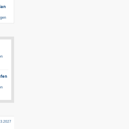
ian
igen
en
ufen
en
03.2027