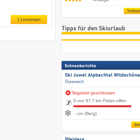
Testber
1 Livestream
Tipps für den Skiurlaub
Schneeberichte
Ski Juwel Alpbachtal Wildschön
Österreich
Skigebiet geschlossen
0 von 97,7 km Pisten offen
- cm (Berg)
Ber
Pfelders