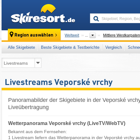
skiresort
Region auswählen
Weltweit
...
Mittlere Westkarpaten
Alle Skigebiete
Beste Skigebiete & Testberichte
Vergleich
Schnee
Livestreams Veporské vrchy
Panoramabilder der Skigebiete in der Veporské vrchy
Liveübertragung
Wetterpanorama Veporské vrchy (LiveTV/WebTV)
Bekannt aus dem Fernsehen:
1 Livestream liefern das Wetterpanorama in der Veporské vrchy a