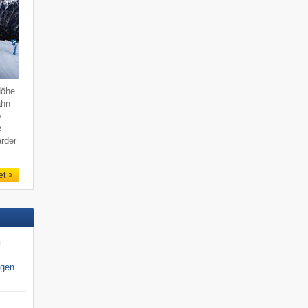
Höhe
ahn
o
e
rder
et
n
igen