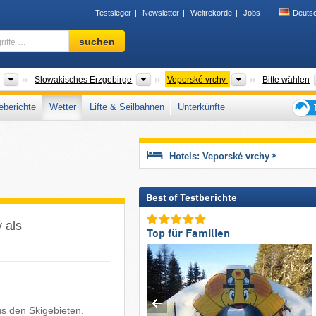
Testsieger
Newsletter
Weltrekorde
Jobs
Deuts
Skigebiet,
suchen
Region,
Begriffe
…
Gebirgszüge
Gebirgszüge
Gebirgszüge
Slowakisches Erzgebirge
Veporské vrchy
Bitte wählen
berichte
Wetter
Lifte & Seilbahnen
Unterkünfte
Tipps
für
den
Hotels: Veporské vrchy
Skiur
Best of Testberichte
 als
Top für Familien
us den Skigebieten.