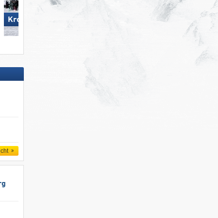
Wildkogel – Neukirchen/​
Kronplatz
Bramberg
icht
rg