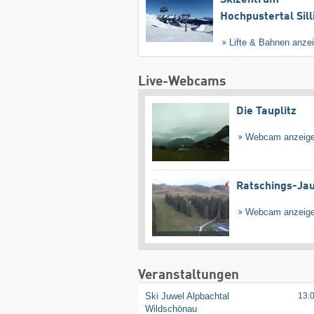
Hochpustertal Sill
Lifte & Bahnen anze
Live-Webcams
Die Tauplitz
Webcam anzeig
Ratschings-Ja
Webcam anzeig
Veranstaltungen
Ski Juwel Alpbachtal
13.
Wildschönau