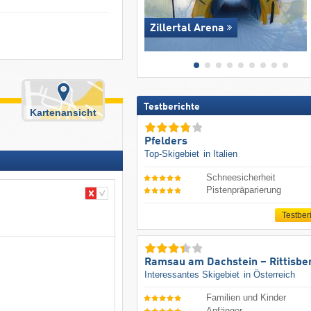
Zillertal Arena
Testberichte
Kartenansicht
Pfelders
Top-Skigebiet
in Italien
Schneesicherheit
Pistenpräparierung
Testber
Ramsau am Dachstein – Rittisbe
Interessantes Skigebiet
in Österreich
Familien und Kinder
Anfänger