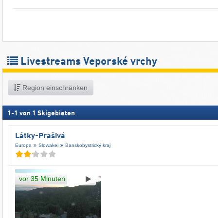
Livestreams Veporské vrchy
Region einschränken
1
-
1
von
1
Skigebieten
Látky-Prašivá
Europa
Slowakei
Banskobystrický kraj
vor 35 Minuten