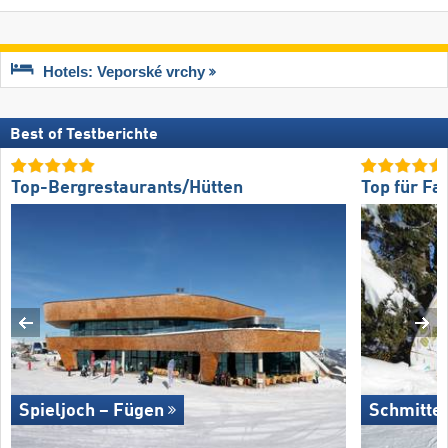
Hotels: Veporské vrchy
Best of Testberichte
Top-Bergrestaurants/Hütten
Top für Fa
Spieljoch – Fügen
Schmitte