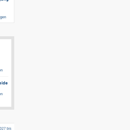
igen
en
eide
en
027 bis