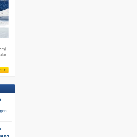
imml
oler
et
e
igen
h
gang