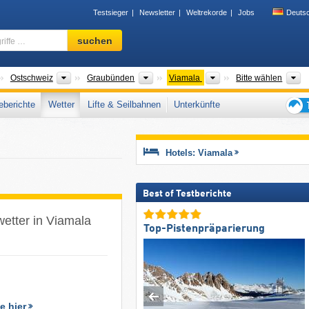
Testsieger
Newsletter
Weltrekorde
Jobs
Deuts
Skigebiet,
suchen
Region,
Begriffe
…
änder
Großregionen
Kantone
Tourismusregionen
T
Ostschweiz
Graubünden
Viamala
Bitte wählen
berichte
Wetter
Lifte & Seilbahnen
Unterkünfte
Tipps
für
den
Hotels: Viamala
Skiur
Best of Testberichte
wetter in Viamala
Top-Pistenpräparierung
e hier