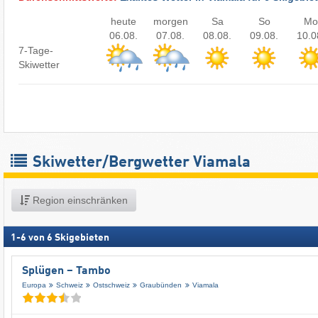
heute
morgen
Sa
So
Mo
06.08.
07.08.
08.08.
09.08.
10.0
7-Tage-
Skiwetter
Skiwetter/Bergwetter Viamala
Region einschränken
1
-
6
von
6
Skigebieten
Splügen – Tambo
Europa
Schweiz
Ostschweiz
Graubünden
Viamala