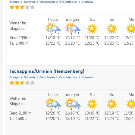
Europa
Schweiz
Ostschweiz
Graubünden
Viamala
heute
morgen
Sa
So
Mo
Wetter im
Skigebiet
Berg 1996 m
14/18 °C
12/17 °C
11/20 °C
12/22 °C
12/22 
Tal 1480 m
15/21 °C
13/20 °C
12/23 °C
13/25 °C
13/25 
Tschappina/​Urmein (Heinzenberg)
Europa
Schweiz
Ostschweiz
Graubünden
Viamala
heute
morgen
Sa
So
Mo
Wetter im
Skigebiet
Berg 2180 m
12/20 °C
11/18 °C
10/18 °C
12/19 °C
11/20 
Tal 1580 m
14/20 °C
12/19 °C
11/22 °C
12/24 °C
12/24 