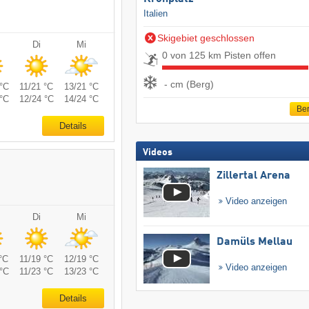
Italien
Skigebiet geschlossen
Di
Mi
0 von 125 km Pisten offen
- cm (Berg)
°C
11/21 °C
13/21 °C
°C
12/24 °C
14/24 °C
Ber
Details
Videos
Zillertal Arena
Video anzeigen
Di
Mi
Damüls Mellau
°C
11/19 °C
12/19 °C
Video anzeigen
°C
11/23 °C
13/23 °C
Details