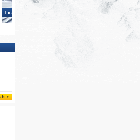
Ski Juwel Alpbachtal
First – Grindelwald
Wildschönau
icht