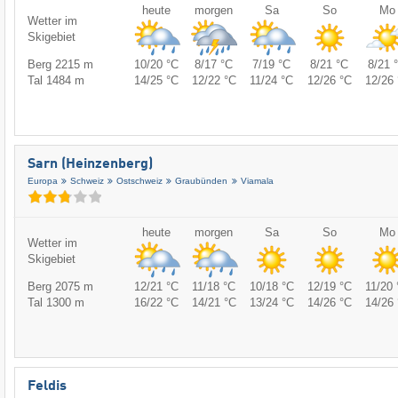
heute
morgen
Sa
So
Mo
Wetter im
Skigebiet
Berg 2215 m
10/20 °C
8/17 °C
7/19 °C
8/21 °C
8/21 
Tal 1484 m
14/25 °C
12/22 °C
11/24 °C
12/26 °C
12/26 
Sarn (Heinzenberg)
Europa
Schweiz
Ostschweiz
Graubünden
Viamala
heute
morgen
Sa
So
Mo
Wetter im
Skigebiet
Berg 2075 m
12/21 °C
11/18 °C
10/18 °C
12/19 °C
11/20 
Tal 1300 m
16/22 °C
14/21 °C
13/24 °C
14/26 °C
14/26 
Feldis