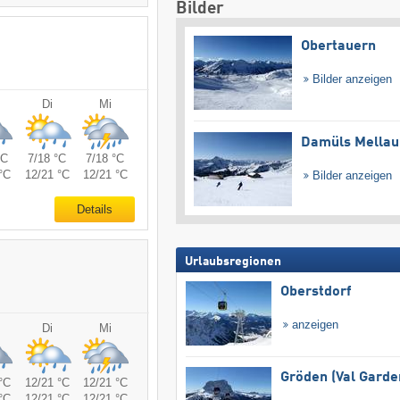
Bilder
Obertauern
Bilder anzeigen
Di
Mi
Damüls Mellau
°C
7/18 °C
7/18 °C
°C
12/21 °C
12/21 °C
Bilder anzeigen
Details
Urlaubsregionen
Oberstdorf
anzeigen
Di
Mi
Gröden (Val Garde
°C
12/21 °C
12/21 °C
°C
12/21 °C
12/21 °C