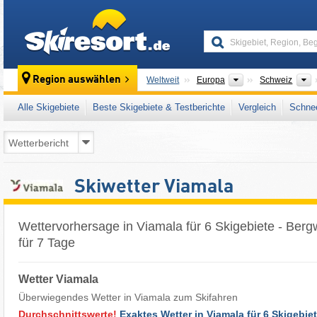
skiresort
Kontinente
L
Region auswählen
Weltweit
Europa
Schweiz
Alle Skigebiete
Beste Skigebiete & Testberichte
Vergleich
Schnee
Skiwetter Viamala
Wettervorhersage in Viamala für 6 Skigebiete - Berg
für 7 Tage
Wetter Viamala
Überwiegendes Wetter in Viamala zum Skifahren
Durchschnittswerte!
Exaktes Wetter in Viamala für 6 Skigebiet