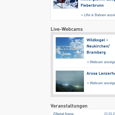
Fieberbrunn
Lifte & Bahnen anze
Live-Webcams
Wildkogel –
Neukirchen/​
Bramberg
Webcam anzeig
Arosa Lenzerh
Webcam anzeig
Veranstaltungen
Zillertal Arena
21.01.2