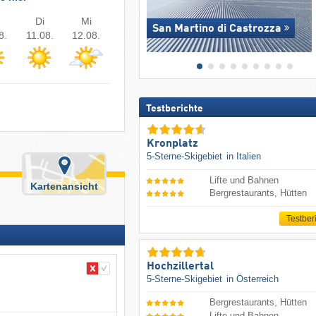
Di
Mi
San Martino di Castrozza
8.
11.08.
12.08.
Testberichte
Kronplatz
5-Sterne-Skigebiet
in Italien
Lifte und Bahnen
Kartenansicht
Bergrestaurants, Hütten
Testber
Hochzillertal
5-Sterne-Skigebiet
in Österreich
Bergrestaurants, Hütten
Lifte und Bahnen