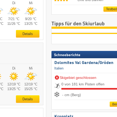
Di
Mi
Testber
°C
7/21 °C
9/20 °C
Tipps für den Skiurlaub
°C
11/26 °C
13/25 °C
Details
Schneeberichte
Dolomites Val Gardena/​Gröden
Italien
Di
Mi
Skigebiet geschlossen
0 von 181 km Pisten offen
°C
12/19 °C
12/19 °C
°C
13/25 °C
15/25 °C
- cm (Berg)
Details
Ber
Kronplatz