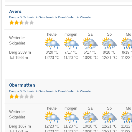
Avers
Europa
Schweiz
Ostschweiz
Graubünden
Viamala
heute
morgen
Sa
So
Mo
Wetter im
Skigebiet
Berg 2539 m
8/20 °C
7/17 °C
6/17 °C
8/18 °C
8/19 
Tal 1988 m
12/23 °C
11/20 °C
10/20 °C
12/21 °C
11/22 
Obermutten
Europa
Schweiz
Ostschweiz
Graubünden
Viamala
heute
morgen
Sa
So
Mo
Wetter im
Skigebiet
Berg 1867 m
12/23 °C
11/20 °C
10/20 °C
12/21 °C
11/22 
Tal 1731 m
12/23 °C
11/20 °C
10/20 °C
12/21 °C
11/22 