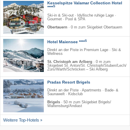
Kesselspitze Valamar Collection Hotel
S
****
Ski-in & Ski-out · Idyllische ruhige Lage ·
Gourmet · Pool & SPA
Obertauern
·
0 m zum Skigebiet Obertauern
S
Hotel Maiensee ****
Direkt an der Piste in Premium Lage · Ski &
Wellness
St. Christoph am Arlberg
·
0 m zum
Skigebiet St. Anton/​St. Christoph/​Stuben/​Lech/​
Zürs/​Warth/​Schröcken – Ski Arlberg
Pradas Resort Brigels
Direkt an der Piste · Apartments · Bade- &
Saunawelt · Kidsclub
Brigels
·
50 m zum Skigebiet Brigels/​
Waltensburg/​Andiast
Weitere Top-Hotels