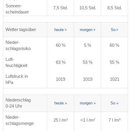
Sonnen-
7,5 Std.
10,5 Std.
8,5 Std.
scheindauer
Wetter tagsüber
heute
morgen
So
Nieder-
60 %
5 %
60 %
schlagsrisiko
Luft-
63 %
53 %
55 %
feuchtigkeit
Luftdruck in
1019
1019
1021
hPa
Niederschlag
heute
»
morgen
»
So
»
0-24 Uhr
Nieder-
25 l /m²
<1 l /m²
7 l /m²
schlagsmenge