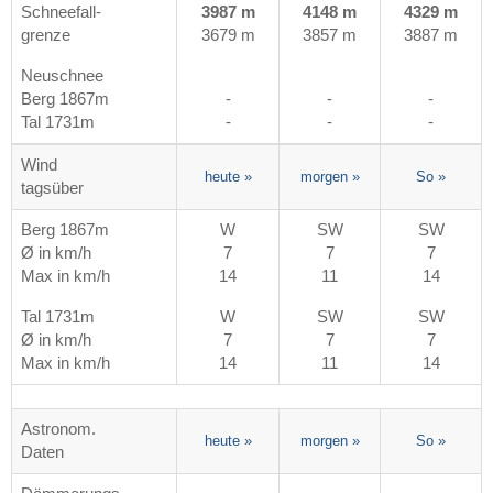
Schneefall-
3987 m
4148 m
4329 m
grenze
3679 m
3857 m
3887 m
Neuschnee
Berg 1867m
-
-
-
Tal 1731m
-
-
-
Wind
heute
»
morgen
»
So
»
tagsüber
Berg 1867m
W
SW
SW
Ø in km/h
7
7
7
Max in km/h
14
11
14
Tal 1731m
W
SW
SW
Ø in km/h
7
7
7
Max in km/h
14
11
14
Astronom.
heute
»
morgen
»
So
»
Daten