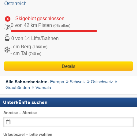
Österreich
Skigebiet geschlossen
0 von 42 km Pisten
(0% offen)
0 von 14 Lifte/Bahnen
- cm Berg
(1860 m)
- cm Tal
(740 m)
Details
Europa
Schweiz
Ostschweiz
Alle Schneeberichte:
Graubünden
Viamala
Unterkünfte suchen
Anreise – Abreise
Urlaubsziel – bitte wählen