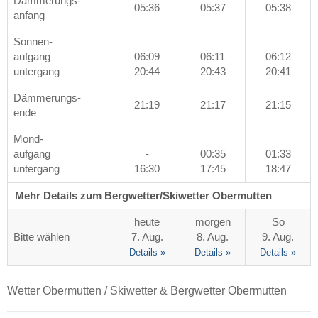
Dämmerungs-
05:36
05:37
05:38
anfang
Sonnen-
aufgang
06:09
06:11
06:12
untergang
20:44
20:43
20:41
Dämmerungs-
21:19
21:17
21:15
ende
Mond-
aufgang
-
00:35
01:33
untergang
16:30
17:45
18:47
Mehr Details zum Bergwetter/Skiwetter Obermutten
heute
morgen
So
Bitte wählen
7. Aug.
8. Aug.
9. Aug.
Details »
Details »
Details »
Wetter Obermutten / Skiwetter & Bergwetter Obermutten