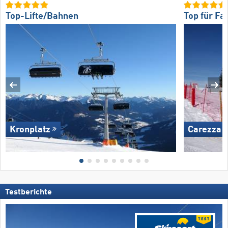
Top-Lifte/Bahnen
Top für Fa
Kronplatz
Carezza
Testberichte