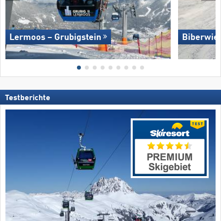
Lermoos – Grubigstein
Biberwie
Testberichte