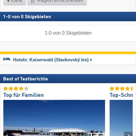
Karte
Region einschränken
1
-
0
von
0
Skigebieten
1
-
0
von
0
Skigebieten
Hotels: Kaiserwald (Slavkovský les)
Best of Testberichte
Top für Familien
Top-Schne