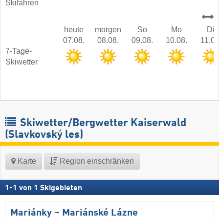
Skifahren
heute
morgen
So
Mo
Di
07.08.
08.08.
09.08.
10.08.
11.08
7-Tage-
Skiwetter
Skiwetter/Bergwetter Kaiserwald
(Slavkovský les)
Karte
Region einschränken
1
-
1
von
1
Skigebieten
Mariánky – Mariánské Lázne