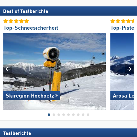
Best of Testberichte
Top-Schneesicherheit
Top-Piste
Skiregion Hochoetz
Arosa Le
Testberichte