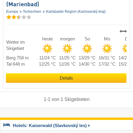
(Marienbad)
Europa
Tschechien
Karlsbader Region (Karlovarský kraj)
heute
morgen
So
Mo
Di
Wetter im
Skigebiet
Berg 758 m
11/24 °C
11/25 °C
13/29 °C
16/31 °C
14/27 
Tal 648 m
12/25 °C
12/26 °C
14/30 °C
17/32 °C
15/28 
Details
1
-
1
von
1
Skigebieten
Hotels: Kaiserwald (Slavkovský les)