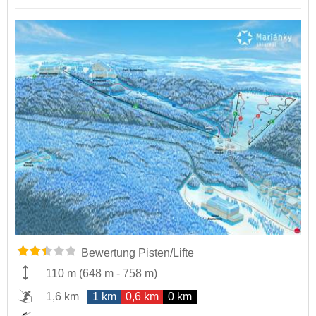
Bewertung Pisten/Lifte
110 m
(
648 m
-
758 m
)
1,6 km
1 km
0,6 km
0 km