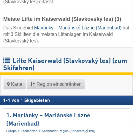
(Slavkovský les) erfasst.
Meiste Lifte im Kaiserwald (Slavkovský les) (3)
Das Skigebiet
Mariánky – Mariánské Lázne (Marienbad)
hat
mit 3 Skiliften die meisten Liftanlagen im Kaiserwald
(Slavkovský les).
Lifte Kaiserwald (Slavkovský les) (zum
Skifahren)
Karte
Region einschränken
1
-
1
von
1
Skigebieten
1. Mariánky – Mariánské Lázne
(Marienbad)
Europa
Tschechien
Karlsbader Region (Karlovarský kraj)