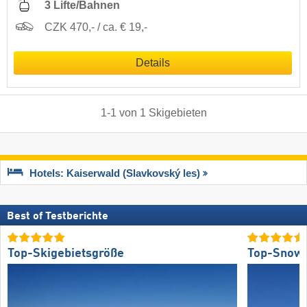
3 Lifte/Bahnen
CZK 470,- / ca. € 19,-
Details
1
-
1
von
1
Skigebieten
Hotels: Kaiserwald (Slavkovský les)
Best of Testberichte
Top-Skigebietsgröße
Top-Snow