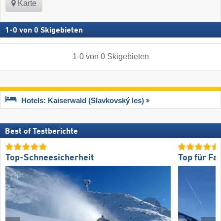
Karte
1
-
0
von
0
Skigebieten
1
-
0
von
0
Skigebieten
Hotels: Kaiserwald (Slavkovský les)
Best of Testberichte
Top-Schneesicherheit
Top für Fa