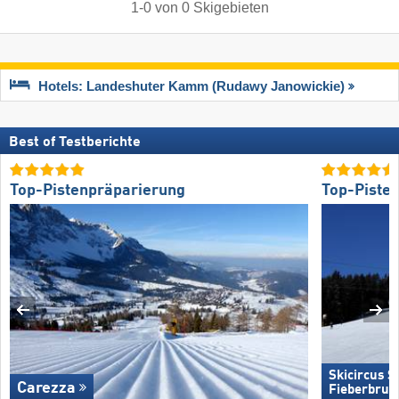
1
-
0
von
0
Skigebieten
Hotels: Landeshuter Kamm (Rudawy Janowickie)
Best of Testberichte
Top-Pistenpräparierung
Top-Piste
Skicircus 
Carezza
Fieberbrun