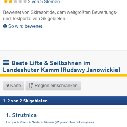
2 von 5 Sternen
Bewertet von Skiresort.de, dem weltgrößten Bewertungs-
und Testportal von Skigebieten.
So wird bewertet
Beste Lifte & Seilbahnen im
Landeshuter Kamm (Rudawy Janowickie)
Karte
Region einschränken
1
-
2
von
2
Skigebieten
1. Strużnica
Europa
Polen
Niederschlesien (Województwo dolnośląskie)