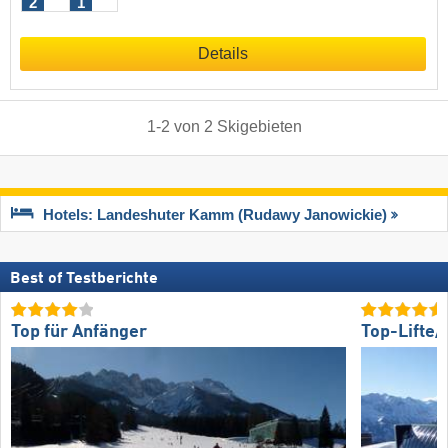
2
1
Details
1
-
2
von
2
Skigebieten
Hotels: Landeshuter Kamm (Rudawy Janowickie)
Best of Testberichte
Top für Anfänger
Top-Lifte