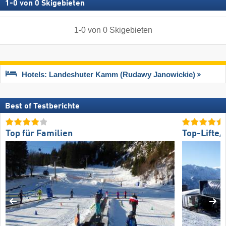
1
-
0
von
0
Skigebieten
1
-
0
von
0
Skigebieten
Hotels: Landeshuter Kamm (Rudawy Janowickie)
Best of Testberichte
Top für Familien
Top-Lifte