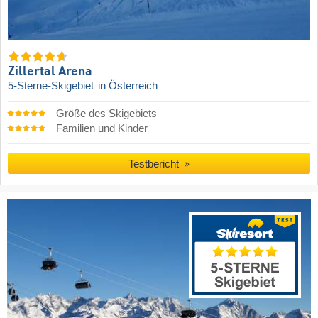
Zillertal Arena
5-Sterne-Skigebiet
in Österreich
Größe des Skigebiets
Familien und Kinder
Testbericht