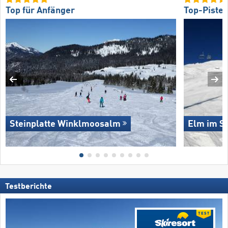
Top für Anfänger
Top-Piste
Steinplatte Winklmoosalm
Elm im Se
Testberichte