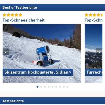
Best of Testberichte
Top-Schneesicherheit
Top-Schne
Skizentrum Hochpustertal Sillian
Turrache
Testberichte