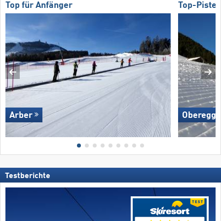
Top für Anfänger
Top-Piste
Arber
Oberegg
Testberichte