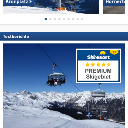
Kronplatz
Hörnerba
Testberichte