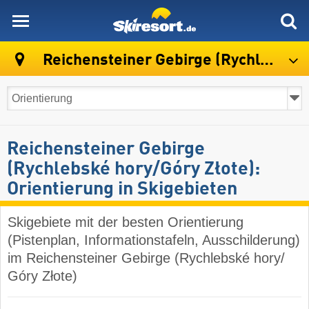
skiresort
Reichensteiner Gebirge (Rychlebské hory/Góry Złote)
Reichensteiner Gebirge
(Rychlebské hory/​Góry Złote):
Orientierung in Skigebieten
Skigebiete mit der besten Orientierung
(Pistenplan, Informationstafeln, Ausschilderung)
im Reichensteiner Gebirge (Rychlebské hory/​
Góry Złote)