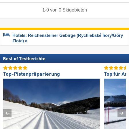
1
-
0
von
0
Skigebieten
Hotels: Reichensteiner Gebirge (Rychlebské hory/​Góry
Złote)
Best of Testberichte
Top-Pistenpräparierung
Top für An