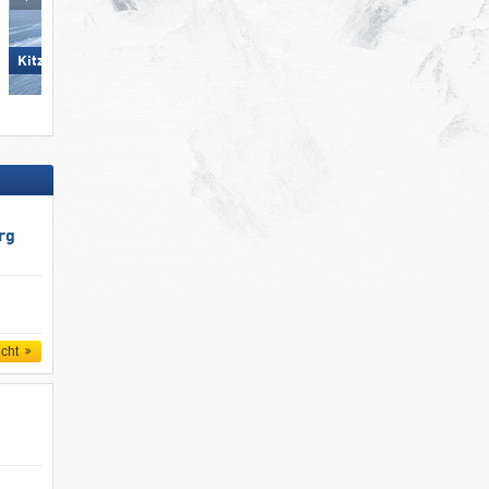
Pfelders
KitzSki – Kitzbühel/​Kirchberg
rg
icht