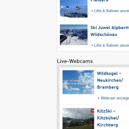
Pfelders
Lifte & Bahnen anze
Ski Juwel Alpbach
Wildschönau
Lifte & Bahnen anze
Live-Webcams
Wildkogel –
Neukirchen/​
Bramberg
Webcam anzeig
KitzSki –
Kitzbühel/​
Kirchberg