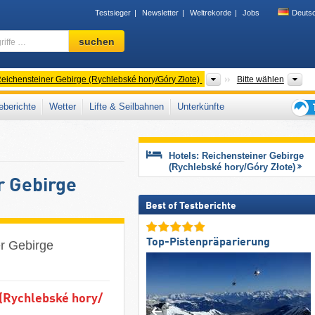
Testsieger
Newsletter
Weltrekorde
Jobs
Deuts
Skigebiet,
suchen
Region,
Begriffe
…
geordnete Gebirge
Gebirgszüge
Wo
eichensteiner Gebirge (Rychlebské hory/Góry Złote)
Bitte wählen
berichte
Wetter
Lifte & Seilbahnen
Unterkünfte
Tipps
für
den
Hotels: Reichensteiner Gebirge
Skiur
(Rychlebské hory/​Góry Złote)
r Gebirge
Best of Testberichte
Top-Pistenpräparierung
er Gebirge
(Rychlebské hory/​