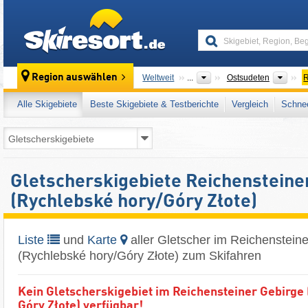
skiresort
Über
Region auswählen
Weltweit
...
Ostsudeten
R
Alle Skigebiete
Beste Skigebiete & Testberichte
Vergleich
Schnee
Gletscherskigebiete Reichensteine
(Rychlebské hory/​Góry Złote)
Liste
und
Karte
aller Gletscher im Reichenstein
(Rychlebské hory/​Góry Złote) zum Skifahren
Kein Gletscherskigebiet im Reichensteiner Gebirge 
Góry Złote) verfügbar!