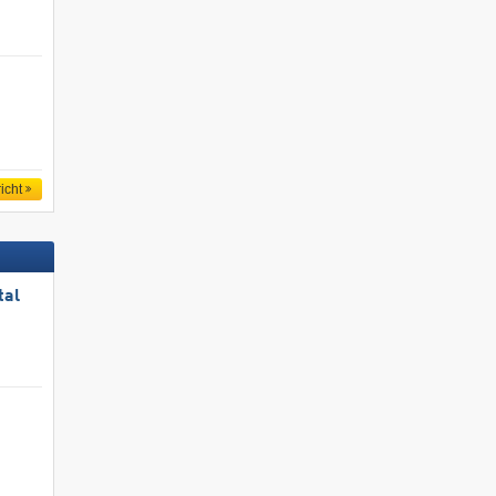
icht
tal