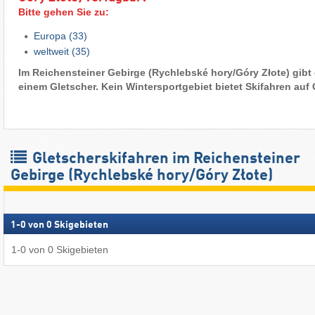
Bitte gehen Sie zu:
Europa
(33)
weltweit
(35)
Im Reichensteiner Gebirge (Rychlebské hory/​Góry Złote) gibt 
einem Gletscher. Kein Wintersportgebiet bietet Skifahren auf 
Gletscherskifahren im Reichensteiner
Gebirge (Rychlebské hory/​Góry Złote)
1
-
0
von
0
Skigebieten
1
-
0
von
0
Skigebieten