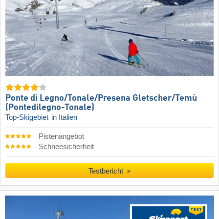
Ponte di Legno/​Tonale/​Presena Gletscher/​Temù
(Pontedilegno-Tonale)
Top-Skigebiet
in Italien
Pistenangebot
Schneesicherheit
Testbericht