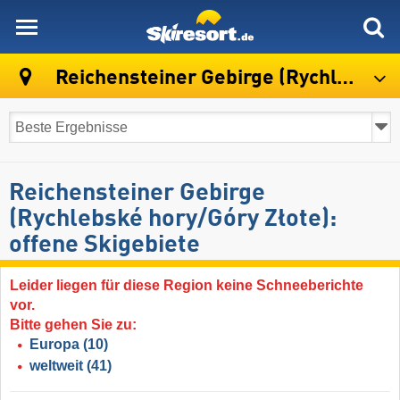
skiresort
Reichensteiner Gebirge (Rychlebské hory/Góry Złote)
Reichensteiner Gebirge
(Rychlebské hory/​Góry Złote):
offene Skigebiete
Leider liegen für diese Region keine Schneeberichte
vor.
Bitte gehen Sie zu:
Europa
(10)
weltweit
(41)