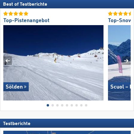
Best of Testberichte
Top-Pistenangebot
Top-Snow
Sölden
Scuol – M
Testberichte