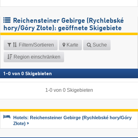
Reichensteiner Gebirge (Rychlebské
hory/​Góry Złote): geöffnete Skigebiete
Filtern/Sortieren
Karte
Suche
Region einschränken
1
-
0
von
0
Skigebieten
1
-
0
von
0
Skigebieten
Hotels: Reichensteiner Gebirge (Rychlebské hory/​Góry
Złote)