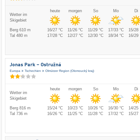
heute
morgen
So
Mo
Di
Wetter im
Skigebiet
Berg 610 m
16/27 °C
11/26 °C
11/29 °C
17/33 °C
15/28 
Tal 480 m
17/28 °C
12/27 °C
12/30 °C
18/34 °C
16/29 
Jonas Park – Ostružná
Europa
Tschechien
Olmützer Region (Olomoucký kraj)
heute
morgen
So
Mo
Di
Wetter im
Skigebiet
Berg 816 m
15/24 °C
10/23 °C
10/26 °C
16/30 °C
14/25 
Tal 736 m
16/26 °C
11/25 °C
11/28 °C
17/32 °C
15/27 