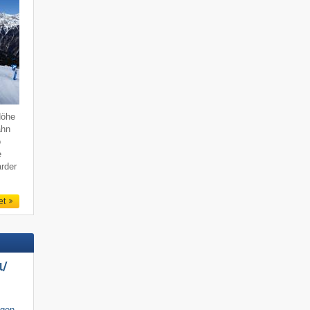
Höhe
ahn
o
e
rder
et
/​
igen