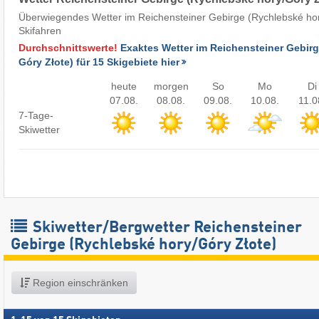
Überwiegendes Wetter im Reichensteiner Gebirge (Rychlebské hor
Skifahren
Durchschnittswerte!
Exaktes Wetter im Reichensteiner Gebirg
Góry Złote) für 15 Skigebiete hier
heute
morgen
So
Mo
Di
07.08.
08.08.
09.08.
10.08.
11.0
7-Tage-
Skiwetter
Skiwetter/Bergwetter Reichensteiner
Gebirge (Rychlebské hory/​Góry Złote)
Region einschränken