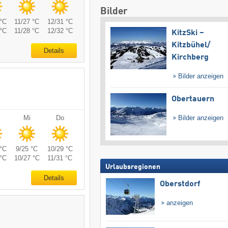
Bilder
°C
11/27 °C
12/31 °C
°C
11/28 °C
12/32 °C
KitzSki –
Kitzbühel/​
Details
Kirchberg
Bilder anzeigen
Obertauern
Bilder anzeigen
Mi
Do
°C
9/25 °C
10/29 °C
°C
10/27 °C
11/31 °C
Urlaubsregionen
Details
Oberstdorf
anzeigen