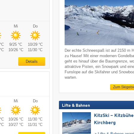
Mi
Do
°C
9/25 °C
10/29 °C
°C
10/26 °C
11/30 °C
Der echte Schneespaß ist auf 2150 m 
zu Hause! Mit einer modernen Gondelb
geht es hinauf über die Baumgrenze, w
Details
attraktive Pisten, ein Snowpark und ein
Funslope auf die Skifahrer und Snowboa
warten.
Zum Skigebi
Mi
Do
Lifte & Bahnen
KitzSki – Kitzbühel
°C
10/26 °C
11/30 °C
Kirchberg
°C
10/27 °C
11/31 °C
Lifte & Bahnen anze