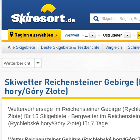
skiresort
Über
Region auswählen
Weltweit
...
Ostsudeten
R
Alle Skigebiete
Beste Skigebiete & Testberichte
Vergleich
Schnee
Skiwetter Reichensteiner Gebirge 
hory/​Góry Złote)
Wettervorhersage im Reichensteiner Gebirge (Rychl
Złote) für 15 Skigebiete - Bergwetter im Reichenstei
(Rychlebské hory/​Góry Złote) für 7 Tage
Wetter Reichensteiner Gebirge (Rychlebské hory/​Góry Z