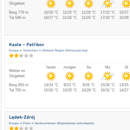
Skigebiet
Berg 779 m
16/26 °C
11/25 °C
11/28 °C
17/32 °C
15/27 
Tal 595 m
16/27 °C
11/26 °C
11/29 °C
17/33 °C
15/28 
Kaste – Petříkov
Europa
Tschechien
Olmützer Region (Olomoucký kraj)
heute
morgen
So
Mo
Di
Wetter im
Skigebiet
Berg 950 m
14/24 °C
9/23 °C
9/26 °C
15/30 °C
13/25 
Tal 755 m
15/26 °C
10/25 °C
10/28 °C
16/32 °C
14/27 
Lądek-Zdrój
Europa
Polen
Niederschlesien (Województwo dolnośląskie)