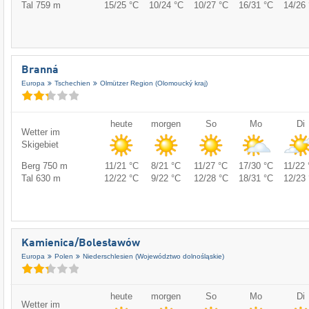
Tal 759 m
15/25 °C
10/24 °C
10/27 °C
16/31 °C
14/26 
Branná
Europa
Tschechien
Olmützer Region (Olomoucký kraj)
heute
morgen
So
Mo
Di
Wetter im
Skigebiet
Berg 750 m
11/21 °C
8/21 °C
11/27 °C
17/30 °C
11/22 
Tal 630 m
12/22 °C
9/22 °C
12/28 °C
18/31 °C
12/23 
Kamienica/​Bolesławów
Europa
Polen
Niederschlesien (Województwo dolnośląskie)
heute
morgen
So
Mo
Di
Wetter im