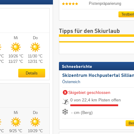
Pistenpräparierung
Testber
Tipps für den Skiurlaub
Mi
Do
°C
10/26 °C
11/30 °C
°C
11/27 °C
12/31 °C
Schneeberichte
Details
Skizentrum Hochpustertal Sillia
Österreich
Skigebiet geschlossen
0 von 22,4 km Pisten offen
- cm (Berg)
Mi
Do
Ber
°C
9/25 °C
10/29 °C