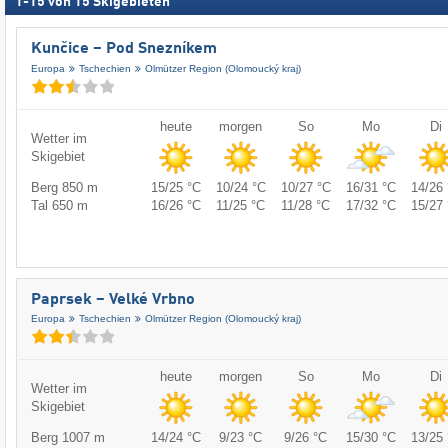
1
-
15
von
15
Skigebieten
Kunčice – Pod Snezníkem
Europa
Tschechien
Olmützer Region (Olomoucký kraj)
heute
morgen
So
Mo
Di
Wetter im
Skigebiet
Berg 850 m
15/25 °C
10/24 °C
10/27 °C
16/31 °C
14/26 
Tal 650 m
16/26 °C
11/25 °C
11/28 °C
17/32 °C
15/27 
Paprsek – Velké Vrbno
Europa
Tschechien
Olmützer Region (Olomoucký kraj)
heute
morgen
So
Mo
Di
Wetter im
Skigebiet
Berg 1007 m
14/24 °C
9/23 °C
9/26 °C
15/30 °C
13/25 