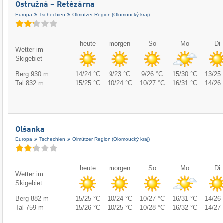
Ostružná – Řetězárna
Europa
Tschechien
Olmützer Region (Olomoucký kraj)
heute
morgen
So
Mo
Di
Wetter im
Skigebiet
Berg 930 m
14/24 °C
9/23 °C
9/26 °C
15/30 °C
13/25 
Tal 832 m
15/25 °C
10/24 °C
10/27 °C
16/31 °C
14/26 
Olšanka
Europa
Tschechien
Olmützer Region (Olomoucký kraj)
heute
morgen
So
Mo
Di
Wetter im
Skigebiet
Berg 882 m
15/25 °C
10/24 °C
10/27 °C
16/31 °C
14/26 
Tal 759 m
15/26 °C
10/25 °C
10/28 °C
16/32 °C
14/27 