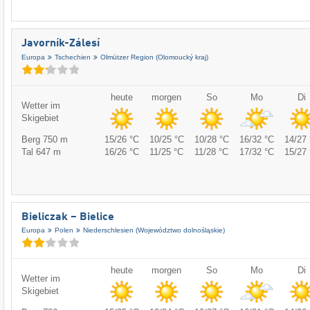
Javorník-Zálesí
Europa
Tschechien
Olmützer Region (Olomoucký kraj)
heute
morgen
So
Mo
Di
Wetter im
Skigebiet
Berg 750 m
15/26 °C
10/25 °C
10/28 °C
16/32 °C
14/27 
Tal 647 m
16/26 °C
11/25 °C
11/28 °C
17/32 °C
15/27 
Bieliczak – Bielice
Europa
Polen
Niederschlesien (Województwo dolnośląskie)
heute
morgen
So
Mo
Di
Wetter im
Skigebiet