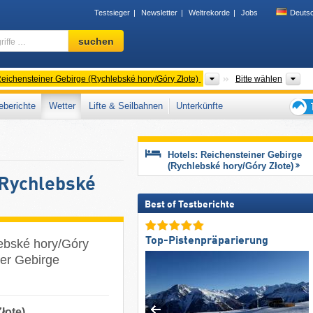
Testsieger
Newsletter
Weltrekorde
Jobs
Deuts
Skigebiet,
suchen
Region,
Begriffe
…
geordnete Gebirge
Gebirgszüge
Wo
eichensteiner Gebirge (Rychlebské hory/Góry Złote)
Bitte wählen
berichte
Wetter
Lifte & Seilbahnen
Unterkünfte
Tipps
für
den
Hotels: Reichensteiner Gebirge
Skiur
(Rychlebské hory/​Góry Złote)
(Rychlebské
Best of Testberichte
Top-Pistenpräparierung
ebské hory/​Góry
ner Gebirge
łote)