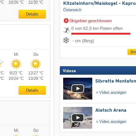
°C
10/26 °C
11/30 °C
Kitzsteinhorn/​Maiskogel - Kapr
Österreich
Details
Skigebiet geschlossen
0 von 62,5 km Pisten offen
- cm (Berg)
Ber
Mi
Do
Videos
°C
9/23 °C
12/27 °C
°C
10/24 °C
13/28 °C
Silvretta Montafo
Details
Video anzeigen
Aletsch Arena
Video anzeigen
Mi
Do