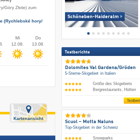
y/​Góry Złote) zum
Schöneben-Haideralm
e (Rychlebské hory/​
Mi
Do
8.
12.08.
13.08.
Testberichte
Dolomites Val Gardena/​Gröden
5-Sterne-Skigebiet
in Italien
Größe des Skigebiets
Bergrestaurants, Hütten
Testber
Kartenansicht
Scuol – Motta Naluns
Top-Skigebiet
in der Schweiz
Snowparks