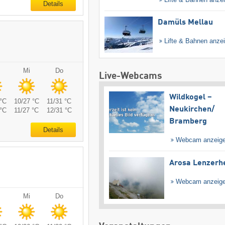
Details
Damüls Mellau
Lifte & Bahnen anze
Mi
Do
Live-Webcams
Wildkogel –
°C
10/27 °C
11/31 °C
Neukirchen/​
°C
11/27 °C
12/31 °C
Bramberg
Details
Webcam anzeig
Arosa Lenzerh
Webcam anzeig
Mi
Do