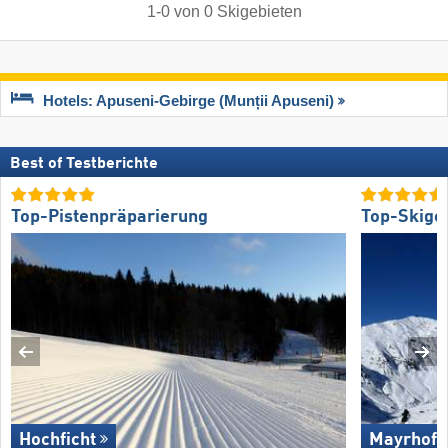
1
-
0
von
0
Skigebieten
Hotels: Apuseni-Gebirge (Munții Apuseni)
Best of Testberichte
Top-Pistenpräparierung
Top-Skige
Hochficht
Mayrhofe