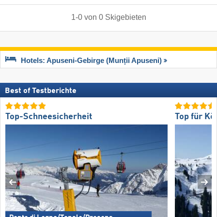
1
-
0
von
0
Skigebieten
Hotels: Apuseni-Gebirge (Munții Apuseni)
Best of Testberichte
Top-Schneesicherheit
Top für Kö