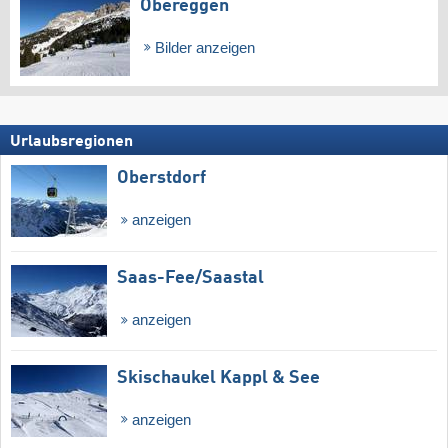
Obereggen
Bilder anzeigen
Urlaubsregionen
Oberstdorf
anzeigen
Saas-Fee/​Saastal
anzeigen
Skischaukel Kappl & See
anzeigen