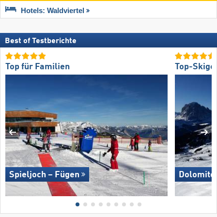
Hotels: Waldviertel
Best of Testberichte
Top für Familien
Top-Skige
Spieljoch – Fügen
Dolomites