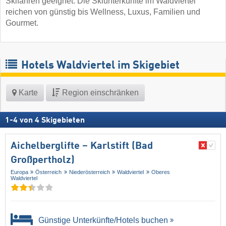
Skifahren geeignet. Die Skiunterkünfte im Waldviertel
reichen von günstig bis Wellness, Luxus, Familien und
Gourmet.
Hotels Waldviertel im Skigebiet
Karte
Region einschränken
1
-
4
von
4
Skigebieten
Aichelberglifte – Karlstift (Bad
Großpertholz)
Europa
Österreich
Niederösterreich
Waldviertel
Oberes
Waldviertel
Günstige Unterkünfte/Hotels buchen