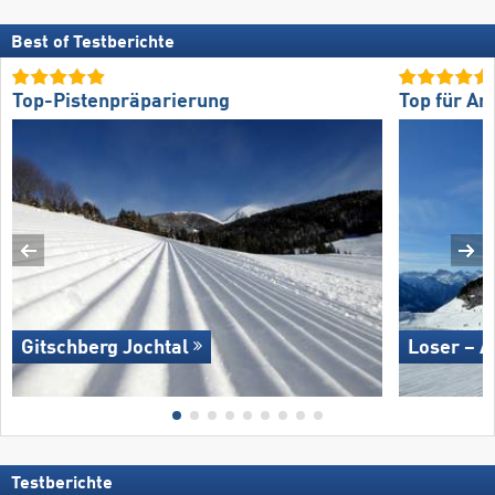
Best of Testberichte
Top-Pistenpräparierung
Top für An
Gitschberg Jochtal
Loser – A
Testberichte