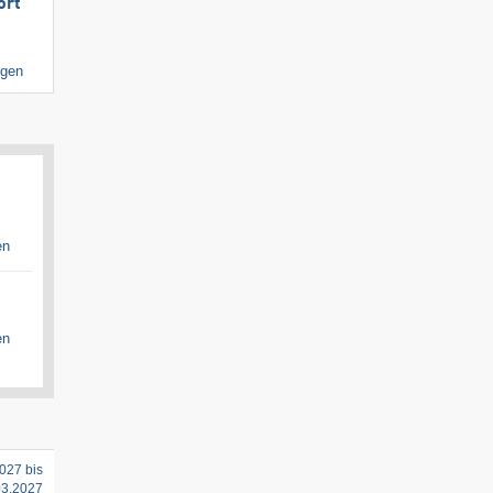
ort
igen
en
en
027 bis
03.2027