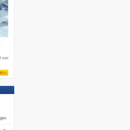
t
l von
et
igen