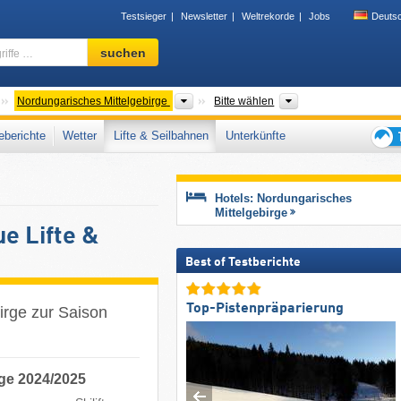
Testsieger
Newsletter
Weltrekorde
Jobs
Deuts
Skigebiet,
suchen
Region,
Begriffe
…
Gebirgszüge
Bitte wählen
Komitate, Gebirgsz
Nordungarisches Mittelgebirge
Bitte wählen
berichte
Wetter
Lifte & Seilbahnen
Unterkünfte
Tipps
für
den
Hotels: Nordungarisches
Skiur
Mittelgebirge
e Lifte &
Best of Testberichte
Top-Pistenpräparierung
irge zur Saison
rge 2024/2025