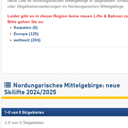
Neue Lifte im Nordungarischen Mittelgebirge in Skigebieten: Erneu
oder Skigebietserweiterungen im Nordungarischen Mittelgebirge
Leider gibt es in dieser Region keine neuen Lifte & Bahnen z
Bitte gehen Sie zu:
Karpaten
(6)
Europa
(125)
weltweit
(204)
Nordungarisches Mittelgebirge: neue
Skilifte 2024/2025
1
-
0
von
0
Skigebieten
1
-
0
von
0
Skigebieten