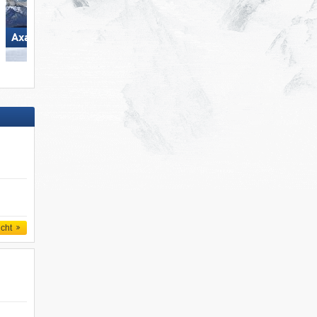
Wildkogel – Neukirchen/​
Axamer Lizum
Bramberg
icht