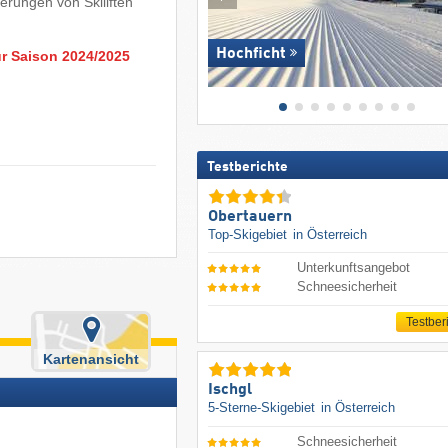
erungen von Skiliften
Hochficht
ur Saison 2024/2025
Testberichte
Obertauern
Top-Skigebiet
in Österreich
Unterkunftsangebot
Schneesicherheit
Testber
Kartenansicht
Ischgl
5-Sterne-Skigebiet
in Österreich
Schneesicherheit