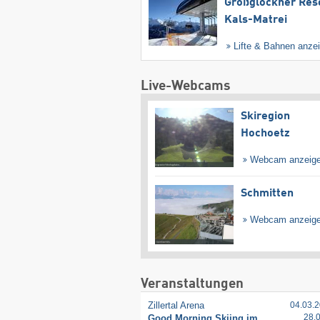
Großglockner Res
Kals-Matrei
Lifte & Bahnen anze
Live-Webcams
Skiregion
Hochoetz
Webcam anzeig
Schmitten
Webcam anzeig
Veranstaltungen
Zillertal Arena
04.03.2
28.
Good Morning Skiing im