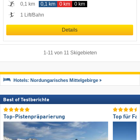
0,1 km
0,1 km
0 km
0 km
1 Lift/Bahn
Details
1
-
11
von
11
Skigebieten
Hotels: Nordungarisches Mittelgebirge
Best of Testberichte
Top-Pistenpräparierung
Top für Fa