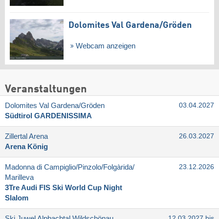
Dolomites Val Gardena/​Gröden
Webcam anzeigen
Veranstaltungen
Dolomites Val Gardena/​Gröden
03.04.2027
Südtirol GARDENISSIMA
Zillertal Arena
26.03.2027
Arena König
Madonna di Campiglio/​Pinzolo/​Folgàrida/​
23.12.2026
Marilleva
3Tre Audi FIS Ski World Cup Night
Slalom
Ski Juwel Alpbachtal Wildschönau
12.03.2027 bis