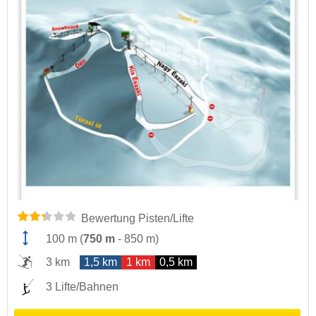
Bewertung Pisten/Lifte
100 m
(
750 m
-
850 m
)
3 km
1,5 km
1 km
0,5 km
3 Lifte/Bahnen