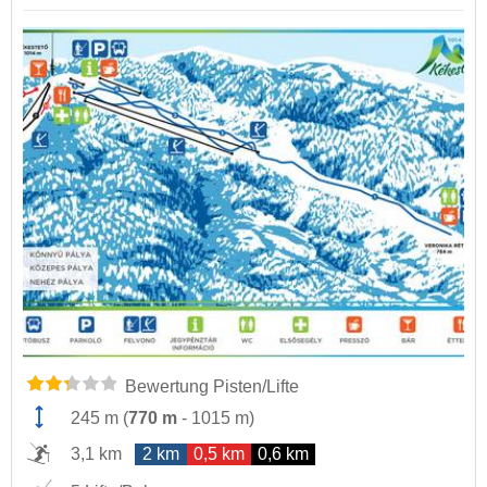
Bewertung Pisten/Lifte
245 m
(
770 m
-
1015 m
)
3,1 km
2 km
0,5 km
0,6 km