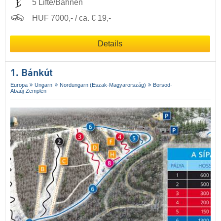
5 Lifte/Bahnen
HUF 7000,- / ca. € 19,-
Details
1. Bánkút
Europa
Ungarn
Nordungarn (Eszak-Magyarország)
Borsod-
Abaúj-Zemplén