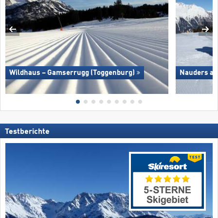
Wildhaus – Gamserrugg (Toggenburg)
Nauders am
Testberichte