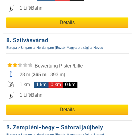
1 Lift/Bahn
Details
8. Szilvásvárad
Europa
Ungarn
Nordungarn (Eszak-Magyarország)
Heves
Bewertung Pisten/Lifte
28 m
(
365 m
-
393 m
)
1 km
1 km
0 km
0 km
1 Lift/Bahn
Details
9. Zempléni-hegy – Sátoraljaújhely
Europa
Ungarn
Nordungarn (Eszak-Magyarország)
Borsod-