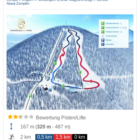
Abaúj-Zemplén
Bewertung Pisten/Lifte
167 m
(
320 m
-
487 m
)
2 km
0,5 km
1,5 km
0 km