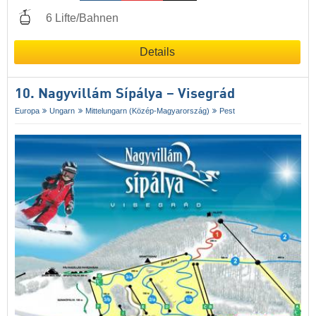
6 Lifte/Bahnen
Details
10. Nagyvillám Sípálya – Visegrád
Europa
Ungarn
Mittelungarn (Közép-Magyarország)
Pest