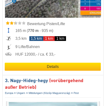
Bewertung Pisten/Lifte
165 m
(
770 m
-
935 m
)
3,5 km
1,5 km
1 km
1 km
9 Lifte/Bahnen
HUF 12000,- / ca. € 33,-
Details
3. Nagy-Hideg-hegy
(vorübergehend
außer Betrieb)
Europa
Ungarn
Mittelungarn (Közép-Magyarország)
Pest