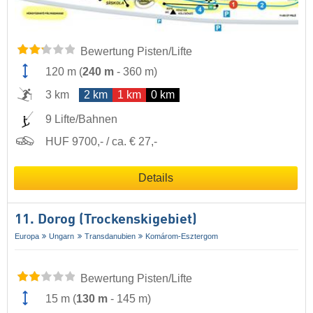
Bewertung Pisten/Lifte
120 m
(
240 m
-
360 m
)
3 km
2 km
1 km
0 km
9 Lifte/Bahnen
HUF 9700,- / ca. € 27,-
Details
11. Dorog (Trockenskigebiet)
Europa
Ungarn
Transdanubien
Komárom-Esztergom
Bewertung Pisten/Lifte
15 m
(
130 m
-
145 m
)