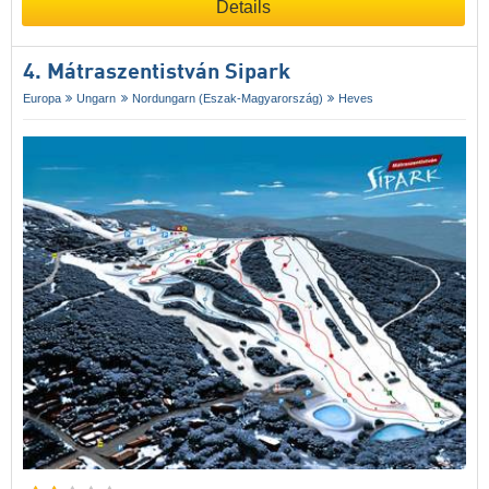
Details
4. Mátraszentistván Sipark
Europa
Ungarn
Nordungarn (Eszak-Magyarország)
Heves