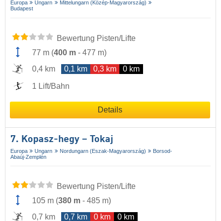
Europa
Ungarn
Mittelungarn (Közép-Magyarország)
Budapest
Bewertung Pisten/Lifte
77 m
(
400 m
-
477 m
)
0,4 km
0,1 km
0,3 km
0 km
1 Lift/Bahn
Details
7. Kopasz-hegy – Tokaj
Europa
Ungarn
Nordungarn (Eszak-Magyarország)
Borsod-
Abaúj-Zemplén
Bewertung Pisten/Lifte
105 m
(
380 m
-
485 m
)
0,7 km
0,7 km
0 km
0 km