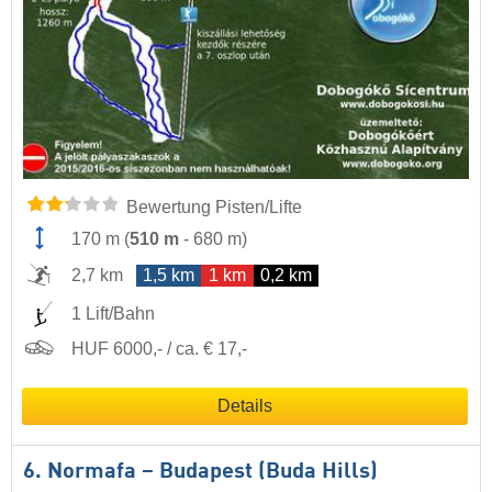
Bewertung Pisten/Lifte
170 m
(
510 m
-
680 m
)
2,7 km
1,5 km
1 km
0,2 km
1 Lift/Bahn
HUF 6000,- / ca. € 17,-
Details
6. Normafa – Budapest (Buda Hills)