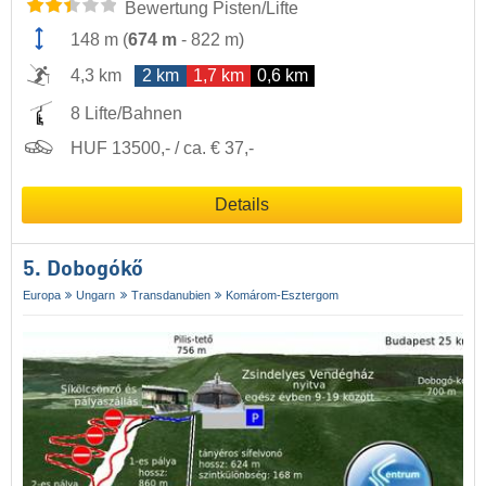
Bewertung Pisten/Lifte
148 m
(
674 m
-
822 m
)
4,3 km
2 km
1,7 km
0,6 km
8 Lifte/Bahnen
HUF 13500,- / ca. € 37,-
Details
5. Dobogókő
Europa
Ungarn
Transdanubien
Komárom-Esztergom