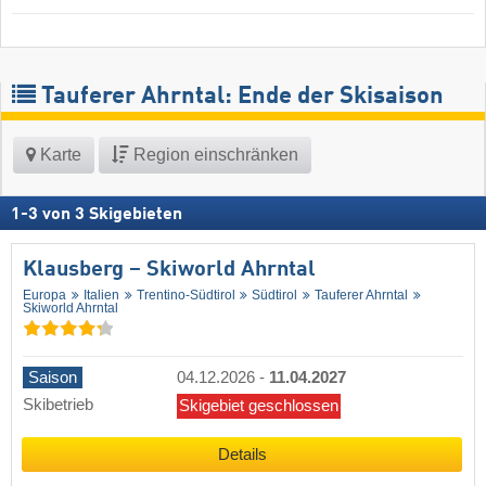
Tauferer Ahrntal: Ende der Skisaison
Karte
Region einschränken
1
-
3
von
3
Skigebieten
Klausberg – Skiworld Ahrntal
Europa
Italien
Trentino-Südtirol
Südtirol
Tauferer Ahrntal
Skiworld Ahrntal
Saison
04.12.2026
-
11.04.2027
Skibetrieb
Skigebiet geschlossen
Details