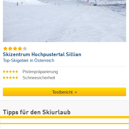
Skizentrum Hochpustertal Sillian
Top-Skigebiet
in Österreich
Pistenpräparierung
Schneesicherheit
Testbericht
Tipps für den Skiurlaub