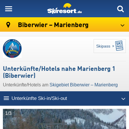
skiresort
Biberwier – Marienberg
Skipass
Unterkünfte/Hotels nahe Marienberg 1
(Biberwier)
Unterkünfte/Hotels am
Skigebiet Biberwier – Marienberg
Unterkünfte Ski-in/Ski-out
1/3