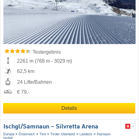
Testergebnis
2261 m
(
768 m
-
3029 m
)
62,5 km
24 Lifte/Bahnen
€ 79,-
Details
Ischgl/​Samnaun – Silvretta Arena
Europa
Österreich
Tirol
Tiroler Oberland
Landeck
Paznaun-
Ischgl