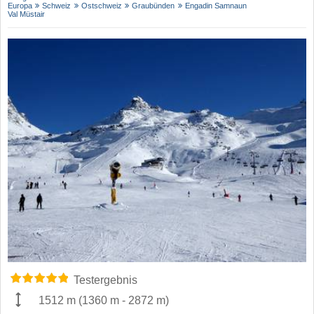
Europa
Schweiz
Ostschweiz
Graubünden
Engadin Samnaun
Val Müstair
Testergebnis
1512 m
(
1360 m
-
2872 m
)