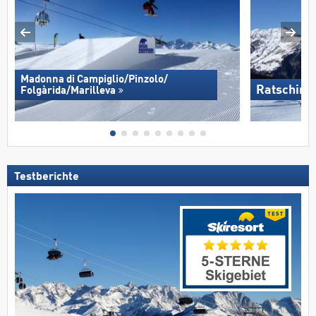
Madonna di Campiglio/​Pinzolo/​
Ratsching
Folgàrida/​Marilleva
Testberichte