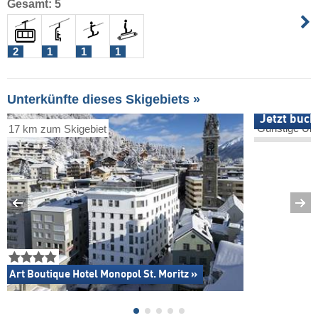
Gesamt: 5
2
1
1
1
Unterkünfte dieses Skigebiets »
Jetzt buch
Günstige Unt
17 km zum Skigebiet
Art Boutique Hotel Monopol St. Moritz »