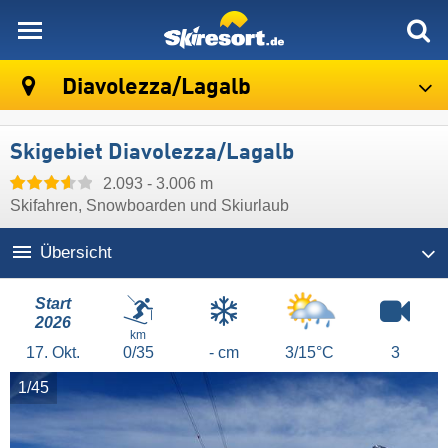
skiresort
Diavolezza/​Lagalb
Skigebiet Diavolezza/​Lagalb
2.093 - 3.006 m
Skifahren, Snowboarden und Skiurlaub
Übersicht
Start
2026
km
17.
Okt.
0/35
- cm
3/15°C
3
1/45