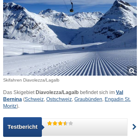
Skifahren Diavolezza/​​Lagalb
Das Skigebiet
Diavolezza/​Lagalb
befindet sich im
Val
Bernina
(
Schweiz
,
Ostschweiz
,
Graubünden
,
Engadin St.
Moritz
).
Testbericht