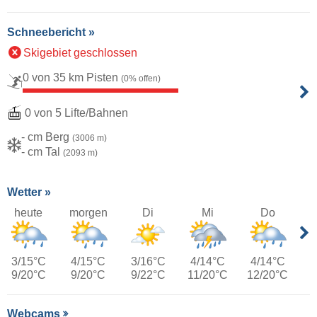
Schneebericht »
Skigebiet geschlossen
0 von 35 km Pisten
(0% offen)
0 von 5 Lifte/Bahnen
- cm Berg
(3006 m)
- cm Tal
(2093 m)
Wetter »
heute
morgen
Di
Mi
Do
3/15°C
4/15°C
3/16°C
4/14°C
4/14°C
9/20°C
9/20°C
9/22°C
11/20°C
12/20°C
Webcams